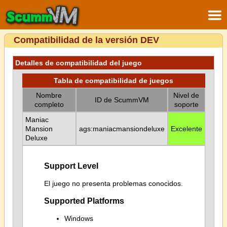
Compatibilidad de la versión DEV
Detalles de compatibilidad del juego
Tabla de compatibilidad de juegos
Nombre
Nivel de
ID de ScummVM
completo
soporte
Maniac
Mansion
ags:maniacmansiondeluxe
Excelente
Deluxe
Support Level
El juego no presenta problemas conocidos.
Supported Platforms
Windows