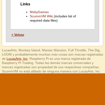
Links
MobyGames
ScummVM Wiki
(includes list of
required data files)
« Volver
LucasArts, Monkey Island, Maniac Mansion, Full Throttle, The Dig,
LOOM y probablemente muchas más cosas son marcas registradas
de
LucasArts, Inc
. Raspberry Pi es una marca registrada de
Raspberry Pi Trading. Todas las demás marcas comerciales y
marcas registradas son propiedad de sus respectivas compañías.
ScummVM no está afiliado de ninguna manera con LucasArts, Inc.