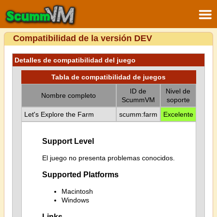
Compatibilidad de la versión DEV
Detalles de compatibilidad del juego
Tabla de compatibilidad de juegos
ID de
Nivel de
Nombre completo
ScummVM
soporte
Let's Explore the Farm
scumm:farm
Excelente
Support Level
El juego no presenta problemas conocidos.
Supported Platforms
Macintosh
Windows
Links