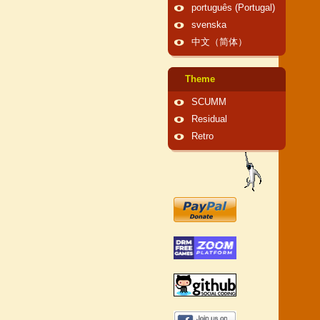
português (Portugal)
svenska
中文（简体）
Theme
SCUMM
Residual
Retro