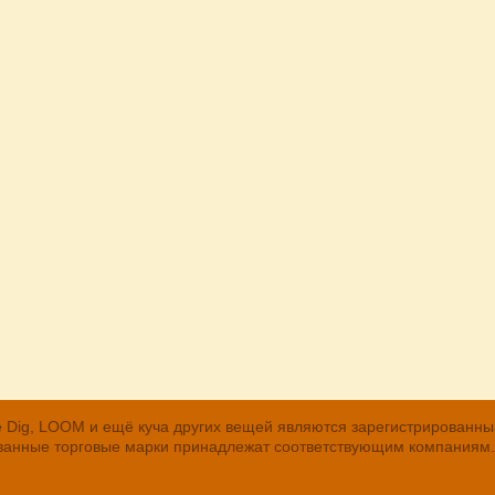
, The Dig, LOOM и ещё куча других вещей являются зарегистрирован
рованные торговые марки принадлежат соответствующим компаниям