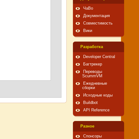
ЧаВо
Документация
Совместимость
Вики
Pазработка
Developer Central
Багтрекер
Переводы
ScummVM
Ежедневные
сборки
Исходные коды
Buildbot
API Reference
Pазное
Спонсоры