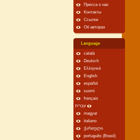
Пресса о нас
Контакты
Ссылки
Об авторах
Language
català
Deutsch
Ελληνικά
English
español
suomi
français
עברית
magyar
italiano
ქართული
português (Brasil)