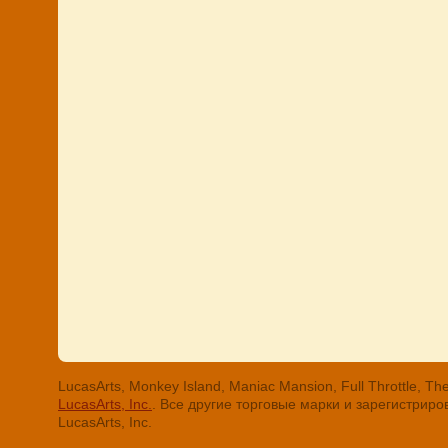
LucasArts, Monkey Island, Maniac Mansion, Full Throttle
LucasArts, Inc.
. Все другие торговые марки и зарегистри
LucasArts, Inc.