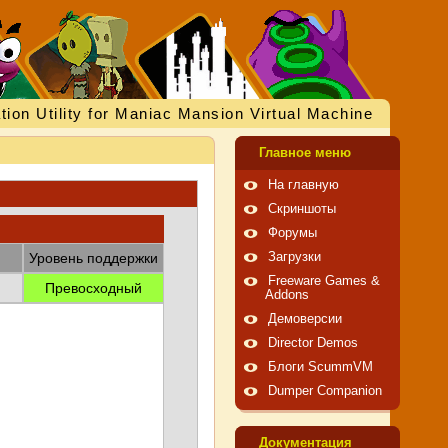
tion Utility for Maniac Mansion Virtual Machine
Главное меню
На главную
Скриншоты
Форумы
Уровень поддержки
Загрузки
Freeware Games &
Превосходный
Addons
Демоверсии
Director Demos
Блоги ScummVM
Dumper Companion
Документация