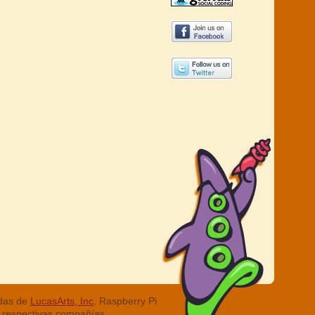
adas de
LucasArts, Inc
. Raspberry Pi
 respectivas compañías.