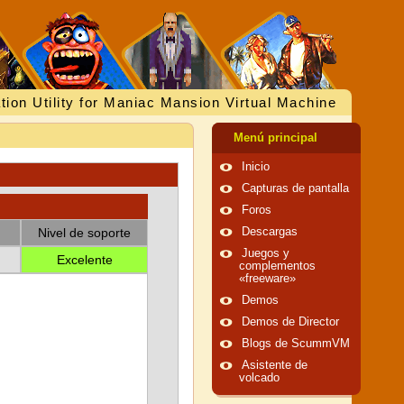
tion Utility for Maniac Mansion Virtual Machine
Menú principal
Inicio
Capturas de pantalla
Foros
Nivel de soporte
Descargas
Juegos y
Excelente
complementos
«freeware»
Demos
Demos de Director
Blogs de ScummVM
Asistente de
volcado