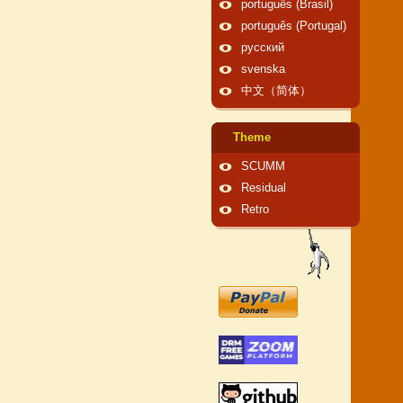
português (Brasil)
português (Portugal)
русский
svenska
中文（简体）
Theme
SCUMM
Residual
Retro