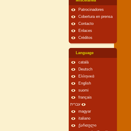
Miscelánea
Patrocinadores
Cobertura en prensa
Contacto
Enlaces
Créditos
Language
català
Deutsch
Ελληνικά
English
suomi
français
עברית
magyar
italiano
ქართული