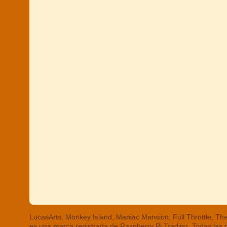
LucasArts, Monkey Island, Maniac Mansion, Full Throttle, 
es una marca registrada de Raspberry Pi Trading. Todas las