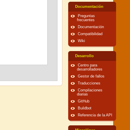
Documentación
Preguntas
frecuentes
Documentación
Compatibilidad
Wiki
Desarrollo
Centro para
desarrolladores
Gestor de fallos
Traducciones
Compilaciones
diarias
GitHub
Buildbot
Referencia de la API