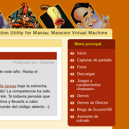
tion Utility for Maniac Mansion Virtual Machine
Menú principal
Inicio
Capturas de pantalla
Publicado por Jubanka
Foros
e este año. Hasta el
Descargas
Juegos y
complementos
 de tareas
bajo la estrecha
«freeware»
ordo! La competencia ha sido
éis. Si todavía pensáis que
Demos
ros y llevarla a cabo
Demos de Director
undo del código abierto :-)
Blogs de ScummVM
Asistente de
volcado