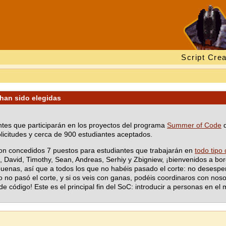
Script Crea
han sido elegidas
antes que participarán en los proyectos del programa
Summer of Code
d
icitudes y cerca de 900 estudiantes aceptados.
ron concedidos 7 puestos para estudiantes que trabajarán en
todo tipo
i, David, Timothy, Sean, Andreas, Serhiy y Zbigniew, ¡bienvenidos a b
uenas, así que a todos los que no habéis pasado el corte: no desesper
no pasó el corte, y si os veis con ganas, podéis coordinaros con nosot
ódigo! Este es el principal fin del SoC: introducir a personas en el m