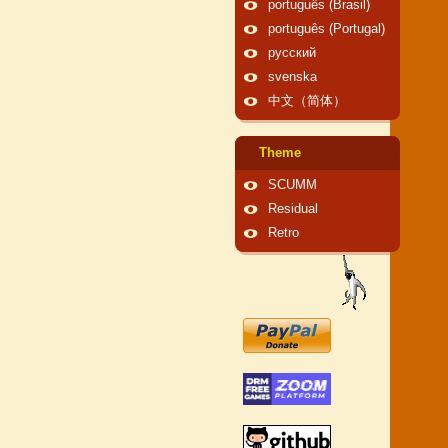
português (Brasil)
português (Portugal)
русский
svenska
中文（简体）
Theme
SCUMM
Residual
Retro