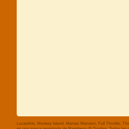
LucasArts, Monkey Island, Maniac Mansion, Full Throttle, 
es una marca registrada de Raspberry Pi Trading. Todas las