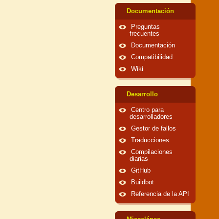
Documentación
Preguntas
frecuentes
Documentación
Compatibilidad
Wiki
Desarrollo
Centro para
desarrolladores
Gestor de fallos
Traducciones
Compilaciones
diarias
GitHub
Buildbot
Referencia de la API