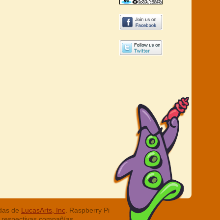
adas de
LucasArts, Inc
. Raspberry Pi
 respectivas compañías.