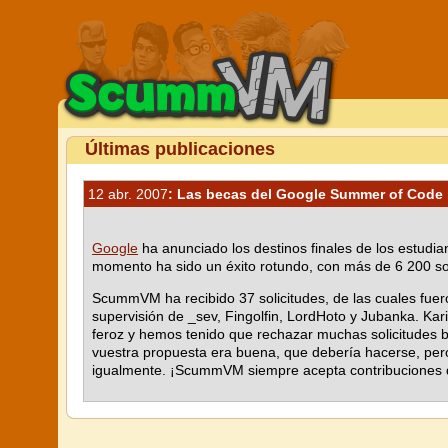
Últimas publicaciones
12 abr. 2007
: Las becas del Google Summer of Code 
Google
ha anunciado los destinos finales de los estudi
momento ha sido un éxito rotundo, con más de 6 200 sol
ScummVM ha recibido 37 solicitudes, de las cuales fue
supervisión de _sev, Fingolfin, LordHoto y Jubanka. Kar
feroz y hemos tenido que rechazar muchas solicitudes b
vuestra propuesta era buena, que debería hacerse, pero 
igualmente. ¡ScummVM siempre acepta contribuciones de c