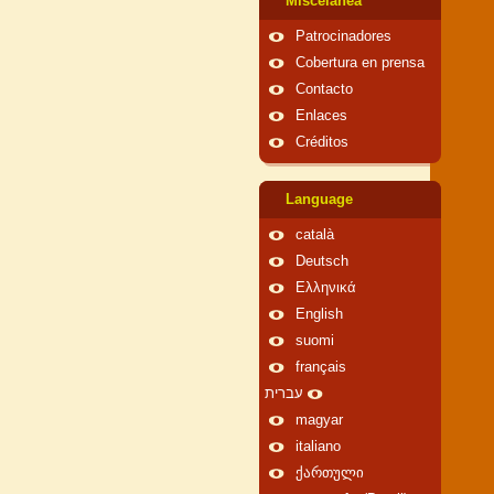
Miscelánea
Patrocinadores
Cobertura en prensa
Contacto
Enlaces
Créditos
Language
català
Deutsch
Ελληνικά
English
suomi
français
עברית
magyar
italiano
ქართული