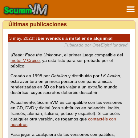
Últimas publicaciones
3 may. 2023
: ¡Bienvenidos a mi taller de alquimia!
Publicado por OneEightHundred
¡
Reah: Face the Unknown
, el primer juego compatible del
motor V-Cruise
, ya está listo para ser probado por el
público!
Creado en 1998 por
Detalion
y distribuido por
LK Avalon
,
esta aventura en primera persona con panorámicas
renderizadas en 3D os hará viajar a un extraño mundo
desértico, cuyos secretos deberéis descubrir.
Actualmente, ScummVM es compatible con las versiones
en CD, DVD y digital (con subtítulos en holandés, inglés,
francés, alemán, italiano, polaco y español). Si conocéis
cualquier otra versión, os rogamos que
contactéis con
nosotros
.
Para jugar a cualquiera de las versiones compatibles,