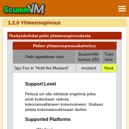
1.2.0 Yhteensopivuus
Yksityiskohdat pelin yhteensopivuudesta
Pelien yhteensopivuuskartoitus
ScummVM-
Tuen
Pelin täydellinen nimi
tunnus (ID)
taso
Spy Fox in "Hold the Mustard"
mustard
Hyvä
Support Level
Pelissä voi olla vähäisiä ongelmia jotka
eivät kuitenkaan vaikuta
kokonaisvaltaiseen kokemukseen. Voidaan
pelata kokonaisuudessaan lävitse.
Supported Platforms