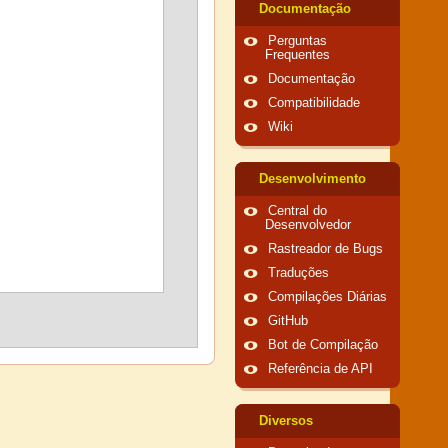
Documentação
Perguntas
Frequentes
Documentação
Compatibilidade
Wiki
Desenvolvimento
Central do
Desenvolvedor
Rastreador de Bugs
Traduções
Compilações Diárias
GitHub
Bot de Compilação
Referência de API
Diversos