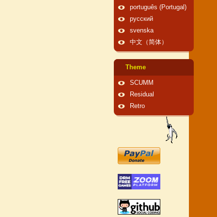
português (Portugal)
русский
svenska
中文（简体）
Theme
SCUMM
Residual
Retro