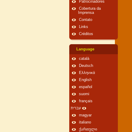
Patrocinadores
Cobertura da
Imprensa
Contato
Links
Créditos
Language
català
Deutsch
Ελληνικά
English
español
suomi
français
עברית
magyar
italiano
ქართული