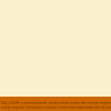
he Dig, LOOM, e provavelmente várias outras coisas são marcas regist
s outras marcas comerciais e marcas comerciais registradas são de pr