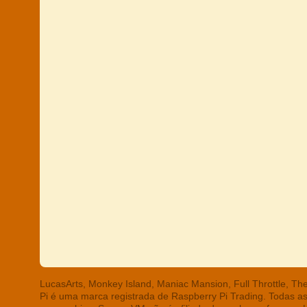
LucasArts, Monkey Island, Maniac Mansion, Full Throttle, T
Pi é uma marca registrada de Raspberry Pi Trading. Todas a