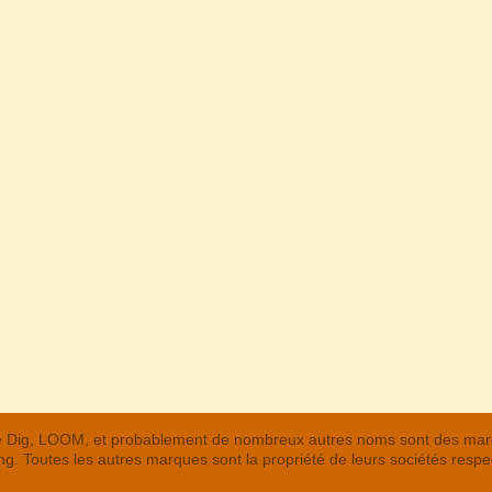
 The Dig, LOOM, et probablement de nombreux autres noms sont des m
. Toutes les autres marques sont la propriété de leurs sociétés respe