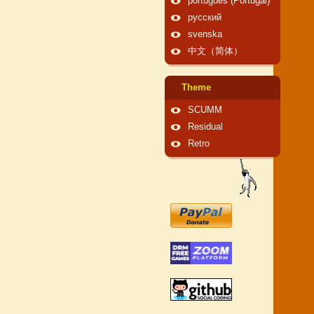
português (Portugal)
русский
svenska
中文（简体）
Theme
SCUMM
Residual
Retro