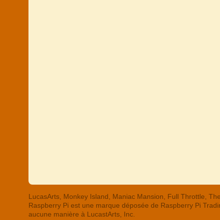
LucasArts, Monkey Island, Maniac Mansion, Full Throttle,
Raspberry Pi est une marque déposée de Raspberry Pi Trading
aucune manière à LucastArts, Inc.