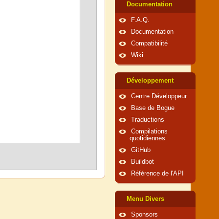
Documentation
F.A.Q.
Documentation
Compatibilité
Wiki
Développement
Centre Développeur
Base de Bogue
Traductions
Compilations
quotidiennes
GitHub
Buildbot
Référence de l'API
Menu Divers
Sponsors