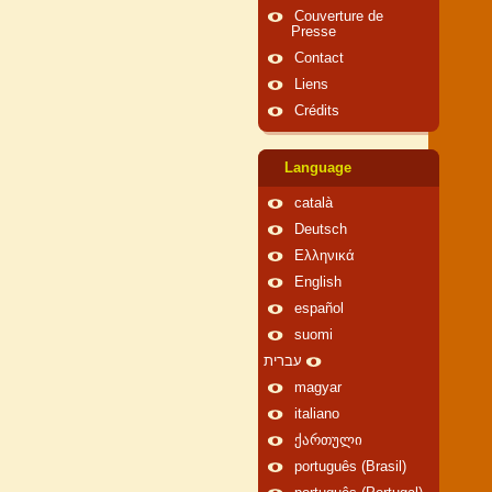
Couverture de
Presse
Contact
Liens
Crédits
Language
català
Deutsch
Ελληνικά
English
español
suomi
עברית
magyar
italiano
ქართული
português (Brasil)