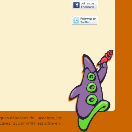
arques déposées de
LucasArts, Inc.
.
ctives. ScummVM n'est affilié en