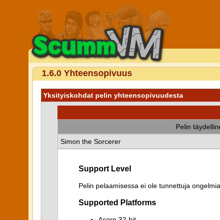
1.6.0 Yhteensopivuus
Yksityiskohdat pelin yhteensopivuudesta
Pelin täydelli
Simon the Sorcerer
Support Level
Pelin pelaamisessa ei ole tunnettuja ongelmia
Supported Platforms
Acorn 32-bit