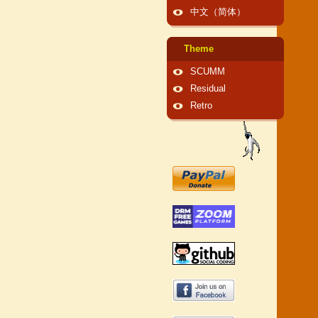
中文（简体）
Theme
SCUMM
Residual
Retro