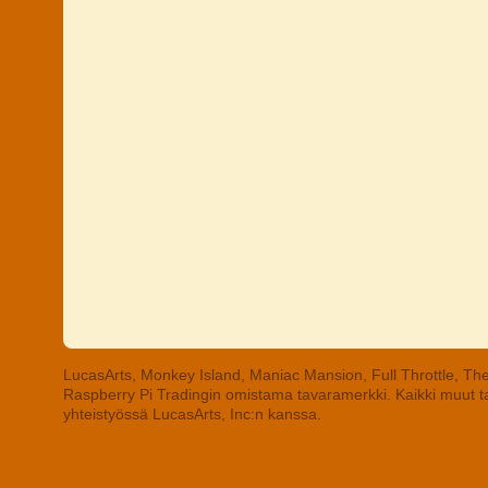
LucasArts, Monkey Island, Maniac Mansion, Full Throttle, The
Raspberry Pi Tradingin omistama tavaramerkki. Kaikki muut tav
yhteistyössä LucasArts, Inc:n kanssa.