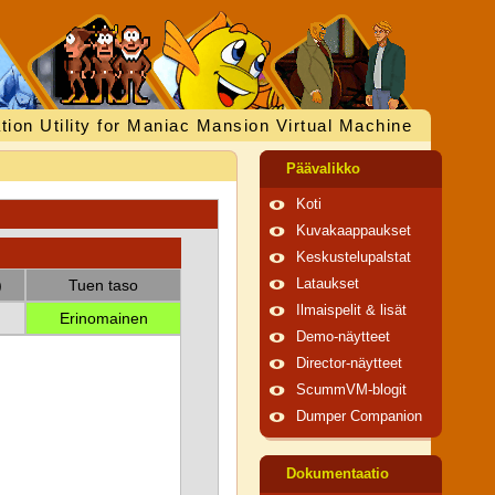
tion Utility for Maniac Mansion Virtual Machine
Päävalikko
Koti
Kuvakaappaukset
Keskustelupalstat
)
Tuen taso
Lataukset
Ilmaispelit & lisät
Erinomainen
Demo-näytteet
Director-näytteet
ScummVM-blogit
Dumper Companion
Dokumentaatio