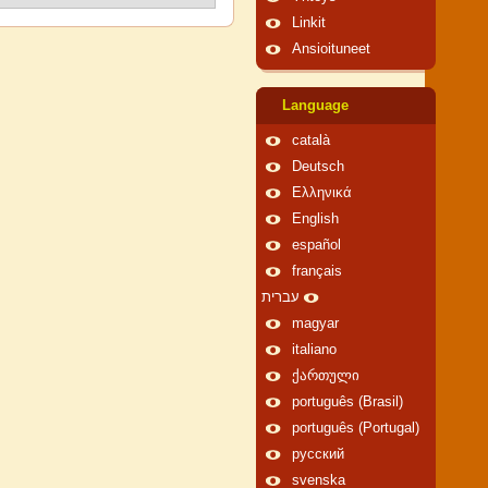
Linkit
Ansioituneet
Language
català
Deutsch
Ελληνικά
English
español
français
עברית
magyar
italiano
ქართული
português (Brasil)
português (Portugal)
русский
svenska