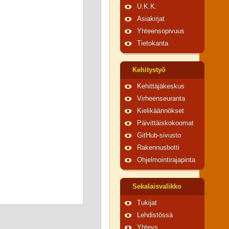
U.K.K.
Asiakirjat
Yhteensopivuus
Tietokanta
Kehitystyö
Kehittäjäkeskus
Virheenseuranta
Kielikäännökset
Päivittäiskokoomat
GitHub-sivusto
Rakennusbotti
Ohjelmointirajapinta
Sekalaisvalikko
Tukijat
Lehdistössä
Yhteys