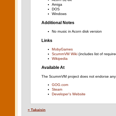
Amiga
DOS
Windows
Additional Notes
No music in Acorn disk version
Links
MobyGames
ScummVM Wiki
(includes list of require
Wikipedia
Available At
The ScummVM project does not endorse any ind
GOG.com
Steam
Developer's Website
« Takaisin