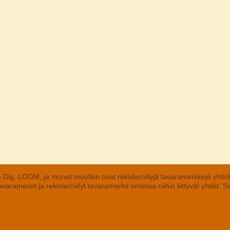
 Dig, LOOM, ja monet muutkin ovat rekisteröityjä tavaramerkkejä yhtiö
aramerkit ja rekisteröidyt tavaramerkit omistaa niihin liittyvät yhtiöt