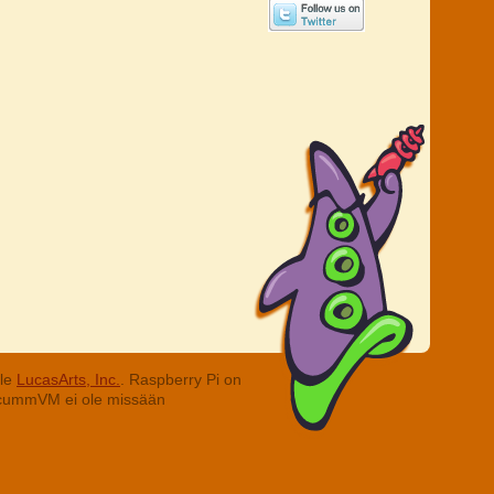
lle
LucasArts, Inc.
. Raspberry Pi on
. ScummVM ei ole missään