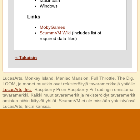
Macintosh
Windows
Links
MobyGames
ScummVM Wiki
(includes list of
required data files)
« Takaisin
LucasArts, Monkey Island, Maniac Mansion, Full Throttle, The Dig,
LOOM, ja monet muutkin ovat rekisteröityjä tavaramerkkejä yhtiölle
LucasArts, Inc.
. Raspberry Pi on Raspberry Pi Tradingin omistama
tavaramerkki. Kaikki muut tavaramerkit ja rekisteröidyt tavaramerkit
omistaa niihin liittyvät yhtiöt. ScummVM ei ole missään yhteistyössä
LucasArts, Inc:n kanssa.