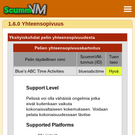
1.6.0 Yhteensopivuus
Yksityiskohdat pelin yhteensopivuudesta
Pelien yhteensopivuuskartoitus
ScummVM-
Tuen
Pelin täydellinen nimi
tunnus (ID)
taso
Blue's ABC Time Activities
bluesabctime
Hyvä
Support Level
Pelissä voi olla vähäisiä ongelmia jotka
eivät kuitenkaan vaikuta
kokonaisvaltaiseen kokemukseen. Voidaan
pelata kokonaisuudessaan lävitse.
Supported Platforms