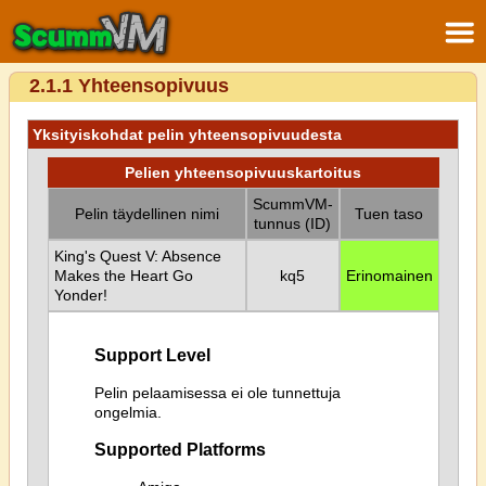
2.1.1 Yhteensopivuus
Yksityiskohdat pelin yhteensopivuudesta
Pelien yhteensopivuuskartoitus
ScummVM-
Pelin täydellinen nimi
Tuen taso
tunnus (ID)
King's Quest V: Absence
Makes the Heart Go
kq5
Erinomainen
Yonder!
Support Level
Pelin pelaamisessa ei ole tunnettuja
ongelmia.
Supported Platforms