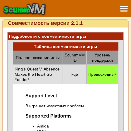
Совместимость версии 2.1.1
Подробности о совместимости игры
Таблица совместимости игры
ScummVM
Уровень
Полное название игры
ID
поддержки
King's Quest V: Absence
Makes the Heart Go
kq5
Превосходный
Yonder!
Support Level
В игре нет известных проблем.
Supported Platforms
Amiga