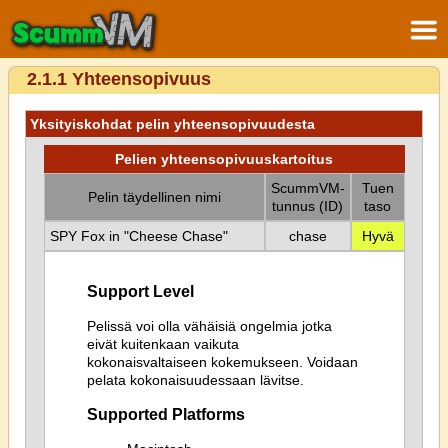
2.1.1 Yhteensopivuus
Yksityiskohdat pelin yhteensopivuudesta
Pelien yhteensopivuuskartoitus
ScummVM-
Tuen
Pelin täydellinen nimi
tunnus (ID)
taso
SPY Fox in "Cheese Chase"
chase
Hyvä
Support Level
Pelissä voi olla vähäisiä ongelmia jotka
eivät kuitenkaan vaikuta
kokonaisvaltaiseen kokemukseen. Voidaan
pelata kokonaisuudessaan lävitse.
Supported Platforms