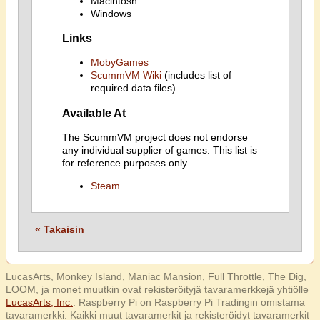
Macintosh
Windows
Links
MobyGames
ScummVM Wiki
(includes list of
required data files)
Available At
The ScummVM project does not endorse
any individual supplier of games. This list is
for reference purposes only.
Steam
« Takaisin
LucasArts, Monkey Island, Maniac Mansion, Full Throttle, The Dig,
LOOM, ja monet muutkin ovat rekisteröityjä tavaramerkkejä yhtiölle
LucasArts, Inc.
. Raspberry Pi on Raspberry Pi Tradingin omistama
tavaramerkki. Kaikki muut tavaramerkit ja rekisteröidyt tavaramerkit