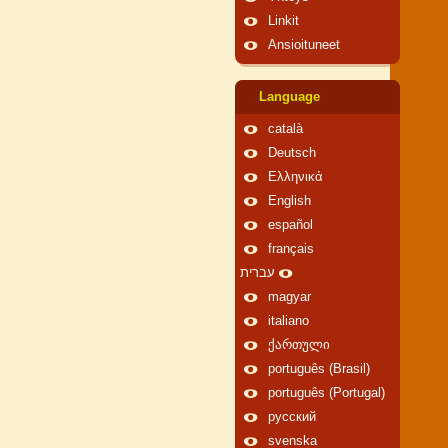
Linkit
Ansioituneet
Language
català
Deutsch
Ελληνικά
English
español
français
עברית
magyar
italiano
ქართული
português (Brasil)
português (Portugal)
русский
svenska