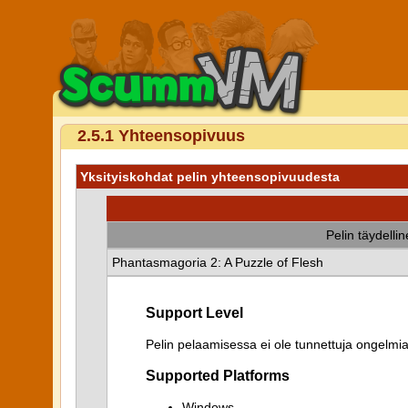
2.5.1 Yhteensopivuus
Yksityiskohdat pelin yhteensopivuudesta
Pelin täydelli
Phantasmagoria 2: A Puzzle of Flesh
Support Level
Pelin pelaamisessa ei ole tunnettuja ongelmia
Supported Platforms
Windows