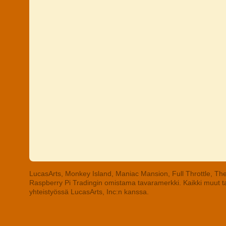
LucasArts, Monkey Island, Maniac Mansion, Full Throttle, The
Raspberry Pi Tradingin omistama tavaramerkki. Kaikki muut tav
yhteistyössä LucasArts, Inc:n kanssa.