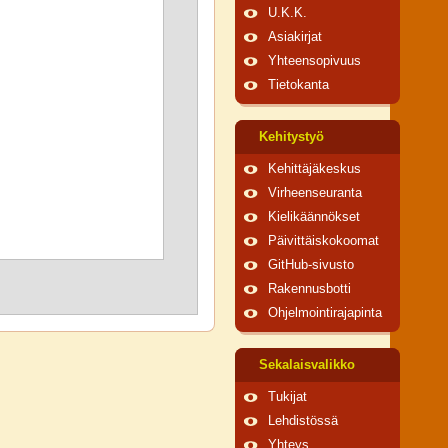
U.K.K.
Asiakirjat
Yhteensopivuus
Tietokanta
Kehitystyö
Kehittäjäkeskus
Virheenseuranta
Kielikäännökset
Päivittäiskokoomat
GitHub-sivusto
Rakennusbotti
Ohjelmointirajapinta
Sekalaisvalikko
Tukijat
Lehdistössä
Yhteys