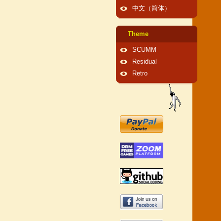
中文（简体）
Theme
SCUMM
Residual
Retro