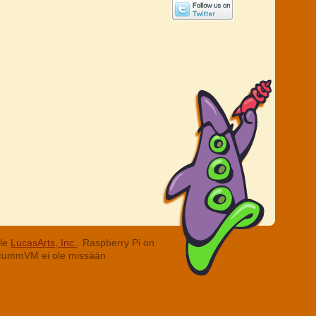
lle
LucasArts, Inc.
. Raspberry Pi on
. ScummVM ei ole missään