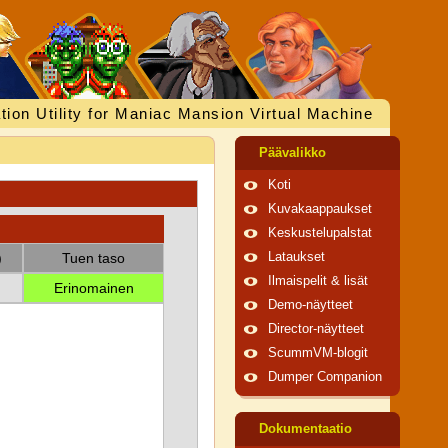
tion Utility for Maniac Mansion Virtual Machine
Päävalikko
Koti
Kuvakaappaukset
Keskustelupalstat
)
Tuen taso
Lataukset
Ilmaispelit & lisät
Erinomainen
Demo-näytteet
Director-näytteet
ScummVM-blogit
Dumper Companion
Dokumentaatio