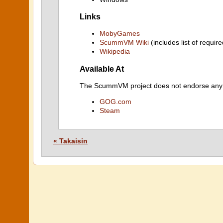
Links
MobyGames
ScummVM Wiki
(includes list of require
Wikipedia
Available At
The ScummVM project does not endorse any ind
GOG.com
Steam
« Takaisin