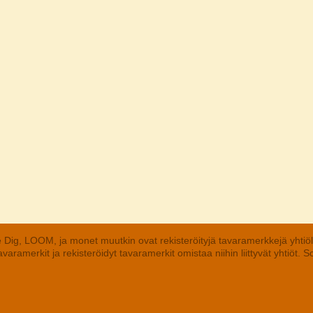
 Dig, LOOM, ja monet muutkin ovat rekisteröityjä tavaramerkkejä yhtiö
aramerkit ja rekisteröidyt tavaramerkit omistaa niihin liittyvät yhtiöt