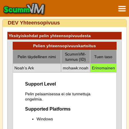
DEV Yhteensopivuus
Yksityiskohdat pelin yhteensopivuudesta
Pelien yhteensopivuuskartoitus
ScummVM-
Pelin täydellinen nimi
Tuen taso
tunnus (ID)
Noah's Ark
mohawk:noah
Erinomainen
Support Level
Pelin pelaamisessa ei ole tunnettuja
ongelmia.
Supported Platforms
Windows