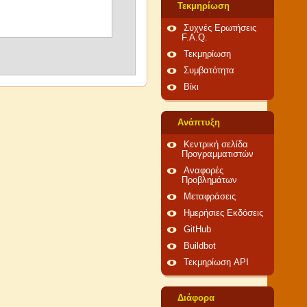
Τεκμηρίωση
Συχνές Ερωτήσεις
F.A.Q.
Τεκμηρίωση
Συμβατότητα
Βίκι
Ανάπτυξη
Κεντρική σελίδα
Προγραμματιστών
Αναφορές
Προβλημάτων
Μεταφράσεις
Ημερήσιες Εκδόσεις
GitHub
Buildbot
Τεκμηρίωση API
Διάφορα