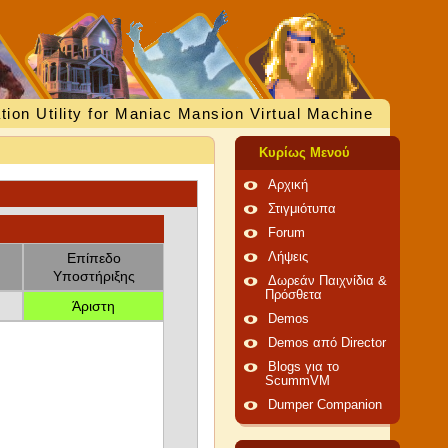
tion Utility for Maniac Mansion Virtual Machine
Κυρίως Μενού
Αρχική
Στιγμιότυπα
Forum
Επίπεδο
Λήψεις
Υποστήριξης
Δωρεάν Παιχνίδια &
Πρόσθετα
Άριστη
Demos
Demos από Director
Blogs για το
ScummVM
Dumper Companion