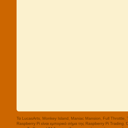
Τα LucasArts, Monkey Island, Maniac Mansion, Full Throttle
Raspberry Pi είναι εμπορικό σήμα της Raspberry Pi Trading.