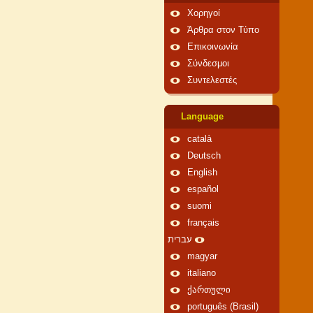
Χορηγοί
Άρθρα στον Τύπο
Επικοινωνία
Σύνδεσμοι
Συντελεστές
Language
català
Deutsch
English
español
suomi
français
עברית
magyar
italiano
ქართული
português (Brasil)