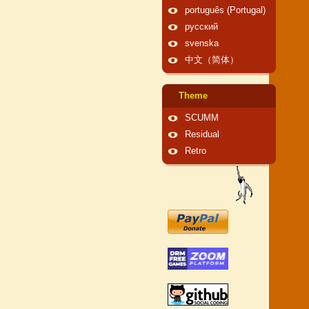
português (Portugal)
русский
svenska
中文（简体）
Theme
SCUMM
Residual
Retro