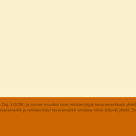
 Dig, LOOM, ja monet muutkin ovat rekisteröityjä tavaramerkkejä yhtiö
aramerkit ja rekisteröidyt tavaramerkit omistaa niihin liittyvät yhtiöt