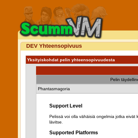
DEV Yhteensopivuus
Yksityiskohdat pelin yhteensopivuudesta
Pelin täydelli
Phantasmagoria
Support Level
Pelissä voi olla vähäisiä ongelmia jotka eiv
lävitse.
Supported Platforms