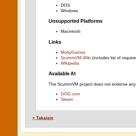
DOS
Windows
Unsupported Platforms
Macintosh
Links
MobyGames
ScummVM Wiki
(includes list of require
Wikipedia
Available At
The ScummVM project does not endorse any ind
GOG.com
Steam
« Takaisin