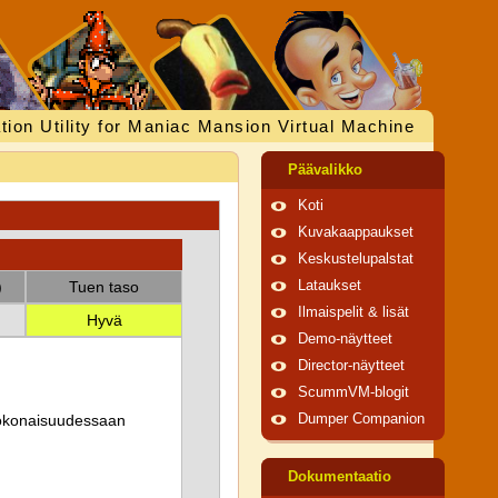
tion Utility for Maniac Mansion Virtual Machine
Päävalikko
Koti
Kuvakaappaukset
Keskustelupalstat
)
Tuen taso
Lataukset
Ilmaispelit & lisät
Hyvä
Demo-näytteet
Director-näytteet
ScummVM-blogit
 kokonaisuudessaan
Dumper Companion
Dokumentaatio