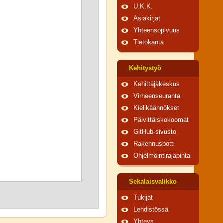
U.K.K.
Asiakirjat
Yhteensopivuus
Tietokanta
Kehitystyö
Kehittäjäkeskus
Virheenseuranta
Kielikäännökset
Päivittäiskokoomat
GitHub-sivusto
Rakennusbotti
Ohjelmointirajapinta
Sekalaisvalikko
Tukijat
Lehdistössä
Yhteys