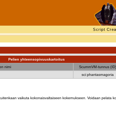
Script Crea
Pelien yhteensopivuuskartoitus
nen nimi
ScummVM-tunnus (ID
sci:phantasmagoria
ät kuitenkaan vaikuta kokonaisvaltaiseen kokemukseen. Voidaan pelata