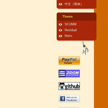
中文（简体）
Theme
SCUMM
Residual
Retro