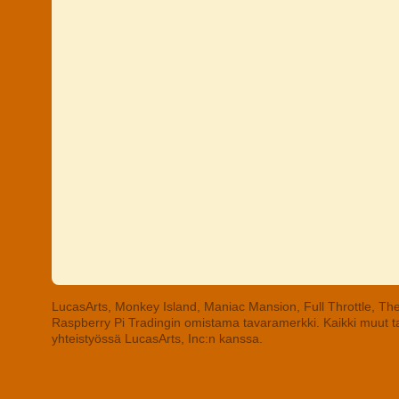
LucasArts, Monkey Island, Maniac Mansion, Full Throttle, The
Raspberry Pi Tradingin omistama tavaramerkki. Kaikki muut tav
yhteistyössä LucasArts, Inc:n kanssa.