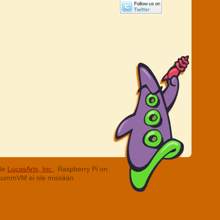
lle
LucasArts, Inc.
. Raspberry Pi on
. ScummVM ei ole missään