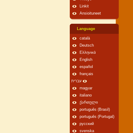
Linkit
Ansioituneet
Language
català
Deutsch
Ελληνικά
English
español
français
עברית
magyar
italiano
ქართული
português (Brasil)
português (Portugal)
русский
svenska