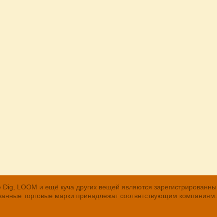
, The Dig, LOOM и ещё куча других вещей являются зарегистрирован
рованные торговые марки принадлежат соответствующим компаниям