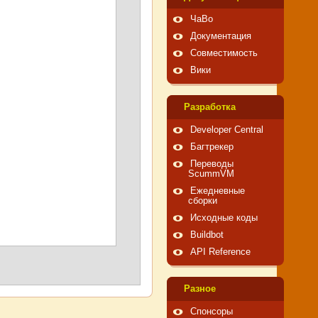
ЧаВо
Документация
Совместимость
Вики
Pазработка
Developer Central
Багтрекер
Переводы
ScummVM
Ежедневные
сборки
Исходные коды
Buildbot
API Reference
Pазное
Спонсоры