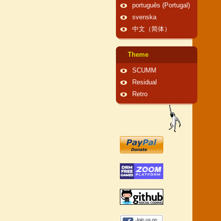
português (Portugal)
svenska
中文（简体）
Theme
SCUMM
Residual
Retro