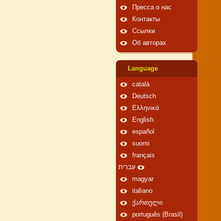
Пресса о нас
Контакты
Ссылки
Об авторах
Language
català
Deutsch
Ελληνικά
English
español
suomi
français
עברית
magyar
italiano
ქართული
português (Brasil)