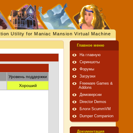
tion Utility for Maniac Mansion Virtual Machine
Главное меню
На главную
Скриншоты
Форумы
Уровень поддержки
Загрузки
Freeware Games &
Хороший
Addons
Демоверсии
Director Demos
Блоги ScummVM
Dumper Companion
Документация