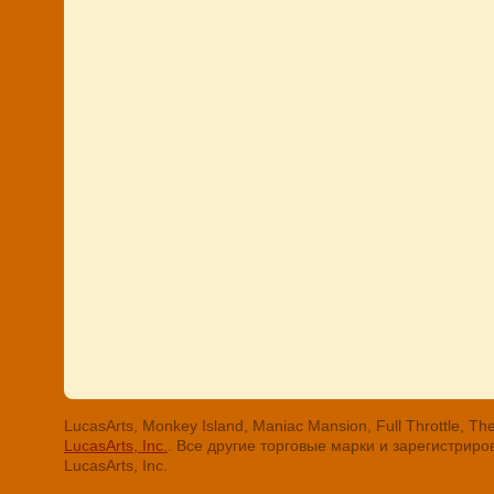
LucasArts, Monkey Island, Maniac Mansion, Full Throttle
LucasArts, Inc.
. Все другие торговые марки и зарегистри
LucasArts, Inc.