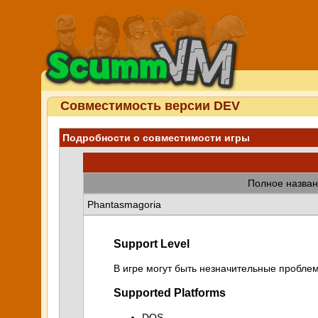
Совместимость версии DEV
Подробности о совместимости игры
Полное назван
Phantasmagoria
Support Level
В игре могут быть незначительные проблем
Supported Platforms
DOS