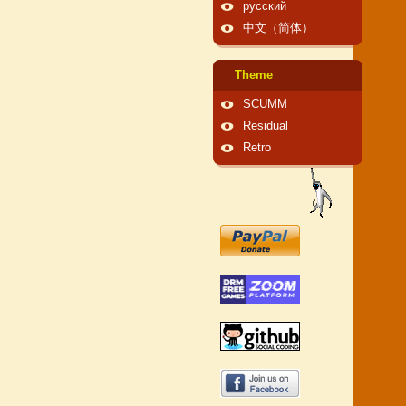
русский
中文（简体）
Theme
SCUMM
Residual
Retro