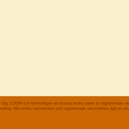
he Dig, LOOM och förmodligen en massa andra saker är registrerade va
 Trading. Alla andra varumärken och registrerade varumärken ägs av s