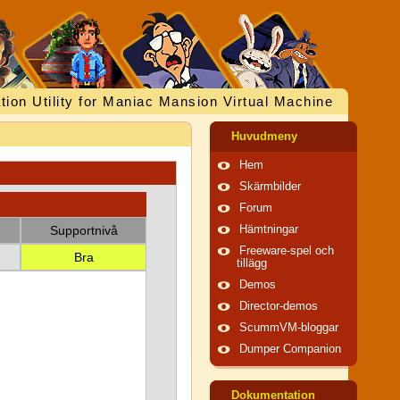
tion Utility for Maniac Mansion Virtual Machine
Huvudmeny
Hem
Skärmbilder
Forum
Supportnivå
Hämtningar
Freeware-spel och
Bra
tillägg
Demos
Director-demos
ScummVM-bloggar
Dumper Companion
Dokumentation