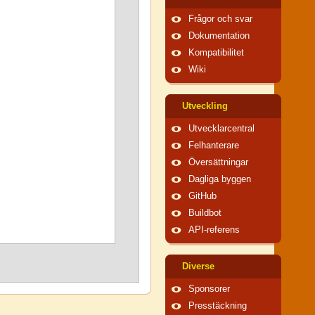
Frågor och svar
Dokumentation
Kompatibilitet
Wiki
Utveckling
Utvecklarcentral
Felhanterare
Översättningar
Dagliga byggen
GitHub
Buildbot
API-referens
Diverse
Sponsorer
Presstäckning