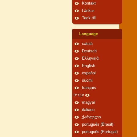
Kontakt
Länkar
Tack till
Language
català
Deutsch
Ελληνικά
English
español
suomi
français
עברית
magyar
italiano
ქართული
português (Brasil)
português (Portugal)