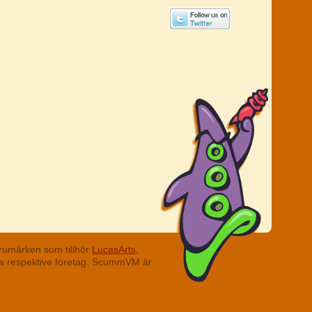
rumärken som tillhör
LucasArts,
ina respektive företag. ScummVM är