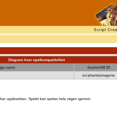
Script Crea
Diagram över spelkompatibilitet
diga namn
ScummVM ID
sci:phantasmagoria
kar upplevelsen. Spelet kan spelas hela vägen igenom.