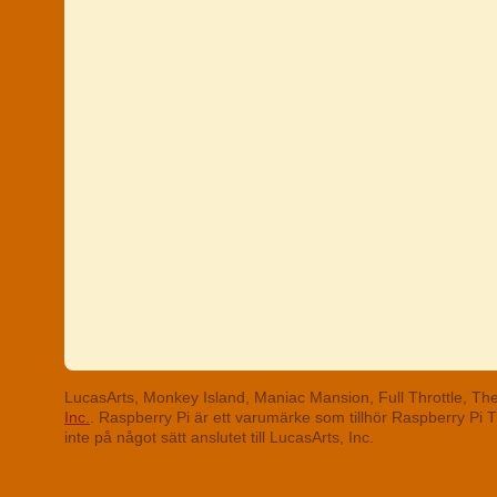
LucasArts, Monkey Island, Maniac Mansion, Full Throttle, T
Inc.
. Raspberry Pi är ett varumärke som tillhör Raspberry Pi
inte på något sätt anslutet till LucasArts, Inc.