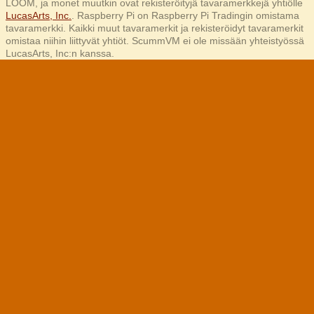
LOOM, ja monet muutkin ovat rekisteröityjä tavaramerkkejä yhtiölle
LucasArts, Inc.
. Raspberry Pi on Raspberry Pi Tradingin omistama
tavaramerkki. Kaikki muut tavaramerkit ja rekisteröidyt tavaramerkit
omistaa niihin liittyvät yhtiöt. ScummVM ei ole missään yhteistyössä
LucasArts, Inc:n kanssa.