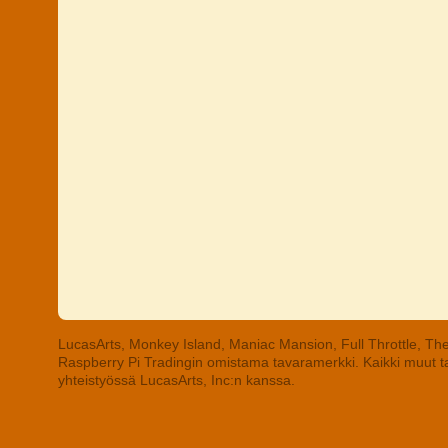
LucasArts, Monkey Island, Maniac Mansion, Full Throttle, The
Raspberry Pi Tradingin omistama tavaramerkki. Kaikki muut tav
yhteistyössä LucasArts, Inc:n kanssa.