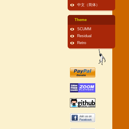
中文（简体）
Theme
SCUMM
Residual
Retro