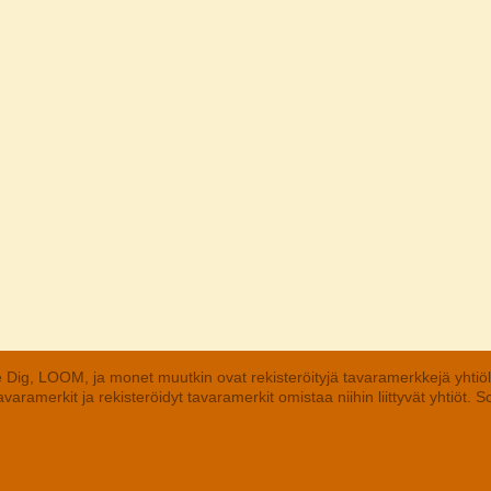
 Dig, LOOM, ja monet muutkin ovat rekisteröityjä tavaramerkkejä yhtiö
aramerkit ja rekisteröidyt tavaramerkit omistaa niihin liittyvät yhtiöt