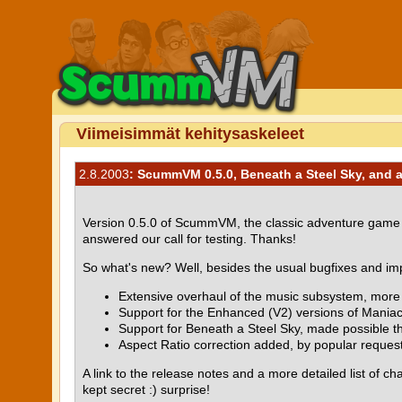
Viimeisimmät kehitysaskeleet
2.8.2003
: ScummVM 0.5.0, Beneath a Steel Sky, and
Version 0.5.0 of ScummVM, the classic adventure game in
answered our call for testing. Thanks!
So what's new? Well, besides the usual bugfixes and i
Extensive overhaul of the music subsystem, mor
Support for the Enhanced (V2) versions of Mani
Support for Beneath a Steel Sky, made possible th
Aspect Ratio correction added, by popular reques
A link to the release notes and a more detailed list of 
kept secret :) surprise!