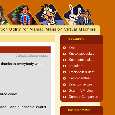
tion Utility for Maniac Mansion Virtual Machine
Päävalikko
Koti
Kuvakaappaukset
Tämän lähetti ender
Keskustelupalstat
t, thanks to everybody who
Lataukset
Ilmaispelit & lisät
Demo-näytteet
Director-näytteet
ScummVM-blogit
ource code!
Dumper Companion
ads... and our special (worst
Dokumentaatio