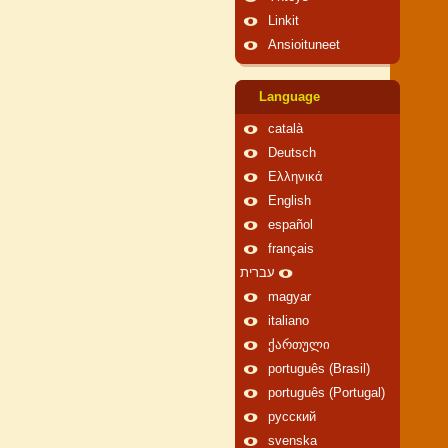
Linkit
Ansioituneet
Language
català
Deutsch
Ελληνικά
English
español
français
עברית
magyar
italiano
ქართული
português (Brasil)
português (Portugal)
русский
svenska