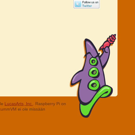
lle
LucasArts, Inc.
. Raspberry Pi on
. ScummVM ei ole missään