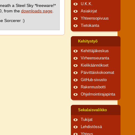
U.K.K.
neath a Steel Sky *freeware!*
0, from the
downloads page
.
Asiakirjat
Yhteensopivuus
he Sorcerer :)
Tietokanta
Kehitystyö
Kehittäjäkeskus
Virheenseuranta
Kielikäännökset
Päivittäiskokoomat
GitHub-sivusto
Rakennusbotti
Ohjelmointirajapinta
Sekalaisvalikko
Tukijat
Lehdistössä
Yhteys