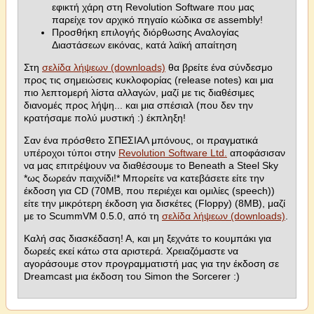
εφικτή χάρη στη Revolution Software που μας
παρείχε τον αρχικό πηγαίο κώδικα σε assembly!
Προσθήκη επιλογής διόρθωσης Αναλογίας
Διαστάσεων εικόνας, κατά λαϊκή απαίτηση
Στη
σελίδα λήψεων (downloads)
θα βρείτε ένα σύνδεσμο
προς τις σημειώσεις κυκλοφορίας (release notes) και μια
πιο λεπτομερή λίστα αλλαγών, μαζί με τις διαθέσιμες
διανομές προς λήψη... και μια σπέσιαλ (που δεν την
κρατήσαμε πολύ μυστική :) έκπληξη!
Σαν ένα πρόσθετο ΣΠΕΣΙΑΛ μπόνους, οι πραγματικά
υπέροχοι τύποι στην
Revolution Software Ltd.
αποφάσισαν
να μας επιτρέψουν να διαθέσουμε το Beneath a Steel Sky
*ως δωρεάν παιχνίδι!* Μπορείτε να κατεβάσετε είτε την
έκδοση για CD (70MB, που περιέχει και ομιλίες (speech))
είτε την μικρότερη έκδοση για δισκέτες (Floppy) (8MB), μαζί
με το ScummVM 0.5.0, από τη
σελίδα λήψεων (downloads)
.
Καλή σας διασκέδαση! Α, και μη ξεχνάτε το κουμπάκι για
δωρεές εκεί κάτω στα αριστερά. Χρειαζόμαστε να
αγοράσουμε στον προγραμματιστή μας για την έκδοση σε
Dreamcast μια έκδοση του Simon the Sorcerer :)