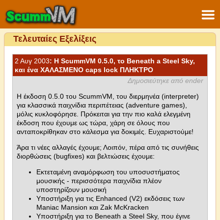
Τελευταίες Εξελίξεις
2 Αυγ 2003
: Η ScummVM 0.5.0, το Beneath a Steel Sky,
και ένα ΧΑΛΑΣΜΕΝΟ caps lock ΠΛΗΚΤΡΟ
Δημοσιεύτηκε από ender
Η έκδοση 0.5.0 του ScummVM, του διερμηνέα (interpreter)
για κλασσικά παιχνίδια περιπέτειας (adventure games),
μόλις κυκλοφόρησε. Πρόκειται για την πιο καλά ελεγμένη
έκδοση που έχουμε ως τώρα, χάρη σε όλους που
ανταποκρίθηκαν στο κάλεσμα για δοκιμές. Ευχαριστούμε!
Άρα τι νέες αλλαγές έχουμε; Λοιπόν, πέρα από τις συνήθεις
διορθώσεις (bugfixes) και βελτιώσεις έχουμε:
Εκτεταμένη αναμόρφωση του υποσυστήματος
μουσικής - περισσότερα παιχνίδια πλέον
υποστηρίζουν μουσική
Υποστήριξη για τις Enhanced (V2) εκδόσεις των
Maniac Mansion και Zak McKracken
Υποστήριξη για το Beneath a Steel Sky, που έγινε