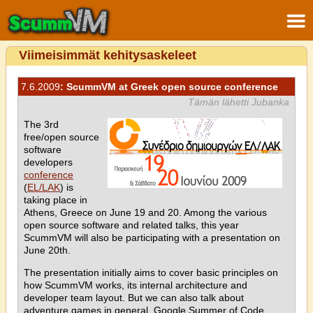
Viimeisimmät kehitysaskeleet
7.6.2009
: ScummVM at Greek open source conference
Tämän lähetti Jubanka
The 3rd
free/open source
software
developers
conference
(
EL/LAK
) is
taking place in
Athens, Greece on June 19 and 20. Among the various
open source software and related talks, this year
ScummVM will also be participating with a presentation on
June 20th.
The presentation initially aims to cover basic principles on
how ScummVM works, its internal architecture and
developer team layout. But we can also talk about
adventure games in general, Google Summer of Code,