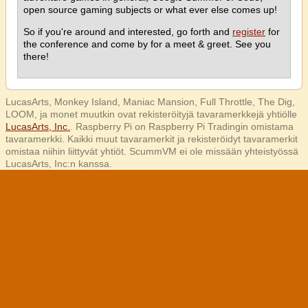
open source gaming subjects or what ever else comes up!
So if you're around and interested, go forth and
register
for
the conference and come by for a meet & greet. See you
there!
LucasArts, Monkey Island, Maniac Mansion, Full Throttle, The Dig,
LOOM, ja monet muutkin ovat rekisteröityjä tavaramerkkejä yhtiölle
LucasArts, Inc.
. Raspberry Pi on Raspberry Pi Tradingin omistama
tavaramerkki. Kaikki muut tavaramerkit ja rekisteröidyt tavaramerkit
omistaa niihin liittyvät yhtiöt. ScummVM ei ole missään yhteistyössä
LucasArts, Inc:n kanssa.