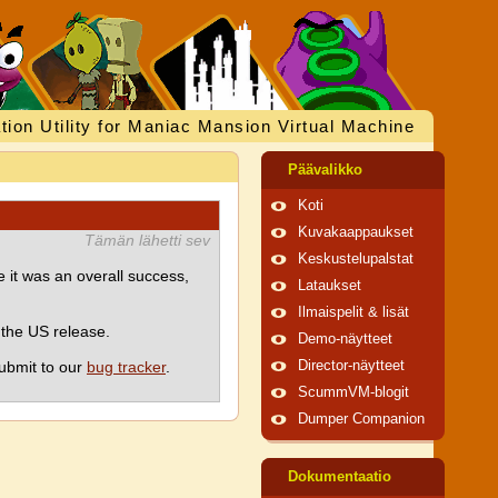
tion Utility for Maniac Mansion Virtual Machine
Päävalikko
Koti
Kuvakaappaukset
Tämän lähetti sev
Keskustelupalstat
 it was an overall success,
Lataukset
Ilmaispelit & lisät
 the US release.
Demo-näytteet
ubmit to our
bug tracker
.
Director-näytteet
ScummVM-blogit
Dumper Companion
Dokumentaatio