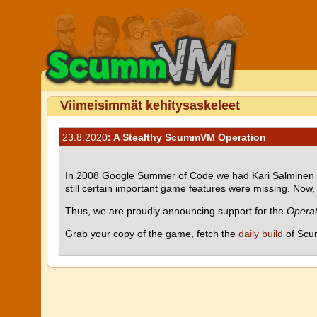
Viimeisimmät kehitysaskeleet
23.8.2020
: A Stealthy ScummVM Operation
In 2008 Google Summer of Code we had Kari Salminen
still certain important game features were missing. Now, 
Thus, we are proudly announcing support for the
Operat
Grab your copy of the game, fetch the
daily build
of Scum