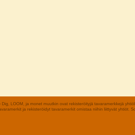
 Dig, LOOM, ja monet muutkin ovat rekisteröityjä tavaramerkkejä yhtiö
aramerkit ja rekisteröidyt tavaramerkit omistaa niihin liittyvät yhtiöt