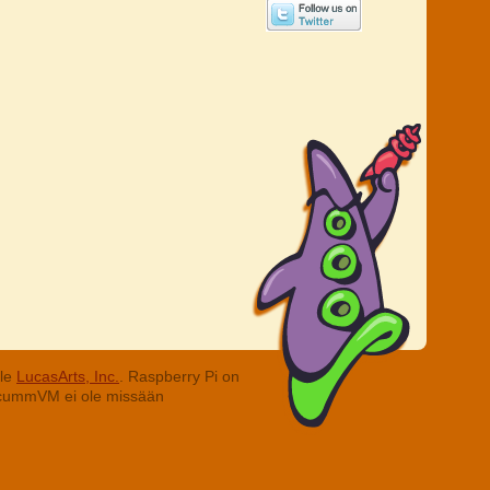
lle
LucasArts, Inc.
. Raspberry Pi on
. ScummVM ei ole missään