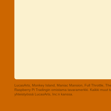
LucasArts, Monkey Island, Maniac Mansion, Full Throttle, The
Raspberry Pi Tradingin omistama tavaramerkki. Kaikki muut tav
yhteistyössä LucasArts, Inc:n kanssa.