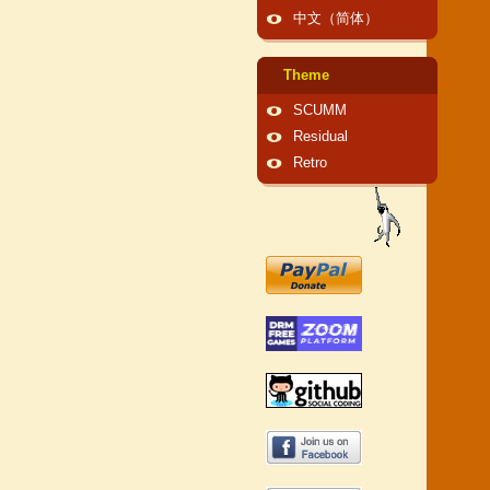
中文（简体）
Theme
SCUMM
Residual
Retro