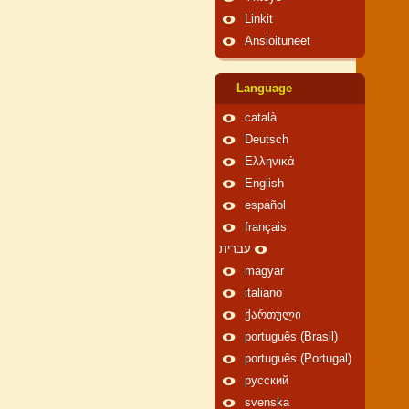
Linkit
Ansioituneet
Language
català
Deutsch
Ελληνικά
English
español
français
עברית
magyar
italiano
ქართული
português (Brasil)
português (Portugal)
русский
svenska