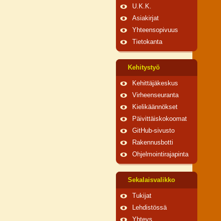
U.K.K.
Asiakirjat
Yhteensopivuus
Tietokanta
Kehitystyö
Kehittäjäkeskus
Virheenseuranta
Kielikäännökset
Päivittäiskokoomat
GitHub-sivusto
Rakennusbotti
Ohjelmointirajapinta
Sekalaisvalikko
Tukijat
Lehdistössä
Yhteys