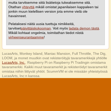
mutta tarvitsemme siitä lisätietoja tukeaksemme sitä.
Otathan
yhteyttä
mikäli omistat japanilaisen kappaleen tai
jonkin muun kielellisen version jota emme vielä ole
havainneet.
Pelataksesi näitä uusia tuettuja nimikkeitä,
tarvitset
päivittäiskokooman
. Voit myös
ladata demon tästä
.
Mikäli kohtaat ongelmia, toimitathan tiedot niistä
virheenseurantaamme
!
LucasArts, Monkey Island, Maniac Mansion, Full Throttle, The Dig,
LOOM, ja monet muutkin ovat rekisteröityjä tavaramerkkejä yhtiölle
LucasArts, Inc.
. Raspberry Pi on Raspberry Pi Tradingin omistama
tavaramerkki. Kaikki muut tavaramerkit ja rekisteröidyt tavaramerkit
omistaa niihin liittyvät yhtiöt. ScummVM ei ole missään yhteistyössä
LucasArts, Inc:n kanssa.