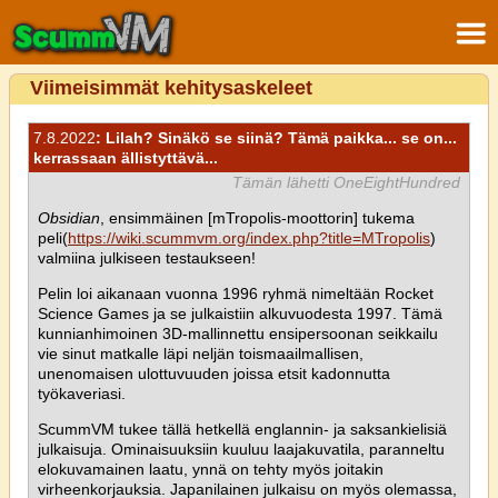
Viimeisimmät kehitysaskeleet
7.8.2022
: Lilah? Sinäkö se siinä? Tämä paikka... se on...
kerrassaan ällistyttävä...
Tämän lähetti OneEightHundred
Obsidian
, ensimmäinen [mTropolis-moottorin] tukema
peli(
https://wiki.scummvm.org/index.php?title=MTropolis
)
valmiina julkiseen testaukseen!
Pelin loi aikanaan vuonna 1996 ryhmä nimeltään Rocket
Science Games ja se julkaistiin alkuvuodesta 1997. Tämä
kunnianhimoinen 3D-mallinnettu ensipersoonan seikkailu
vie sinut matkalle läpi neljän toismaailmallisen,
unenomaisen ulottuvuuden joissa etsit kadonnutta
työkaveriasi.
ScummVM tukee tällä hetkellä englannin- ja saksankielisiä
julkaisuja. Ominaisuuksiin kuuluu laajakuvatila, paranneltu
elokuvamainen laatu, ynnä on tehty myös joitakin
virheenkorjauksia. Japanilainen julkaisu on myös olemassa,