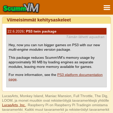
Viimeisimmät kehitysaskeleet
22.6.2026
: PS3 twin package
Tämän lähetti aquadran
Hey, now you can run bigger games on PS3 with our new
multi-engine modules version
package.
This package reduces ScummVM's memory usage by
approximately 90 MB by loading engines as separate
modules, leaving more memory available for games.
For more information, see the
PS3 platform documentation
page
.
LucasArts, Monkey Island, Maniac Mansion, Full Throttle, The Dig,
LOOM, ja monet muutkin ovat rekisteröityjä tavaramerkkejä yhtiölle
LucasArts, Inc.
. Raspberry Pi on Raspberry Pi Tradingin omistama
tavaramerkki. Kaikki muut tavaramerkit ja rekisteröidyt tavaramerkit