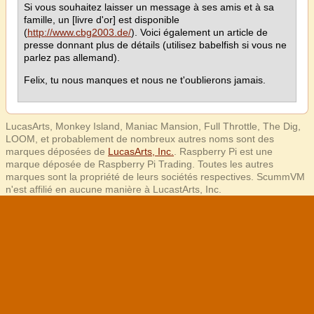
Si vous souhaitez laisser un message à ses amis et à sa
famille, un [livre d'or] est disponible
(
http://www.cbg2003.de/
). Voici également un article de
presse donnant plus de détails (utilisez babelfish si vous ne
parlez pas allemand).
Felix, tu nous manques et nous ne t'oublierons jamais.
LucasArts, Monkey Island, Maniac Mansion, Full Throttle, The Dig,
LOOM, et probablement de nombreux autres noms sont des
marques déposées de
LucasArts, Inc.
. Raspberry Pi est une
marque déposée de Raspberry Pi Trading. Toutes les autres
marques sont la propriété de leurs sociétés respectives. ScummVM
n'est affilié en aucune manière à LucastArts, Inc.