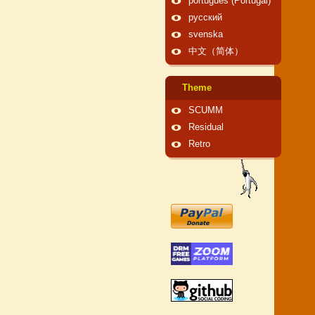
português (Portugal)
русский
svenska
中文（简体）
Theme
SCUMM
Residual
Retro