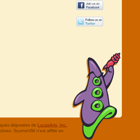
arques déposées de
LucasArts, Inc.
.
ctives. ScummVM n'est affilié en