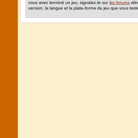
vous avez terminé un jeu, signalez-le sur
les forums
afin
version, la langue et la plate-forme du jeu que vous tes