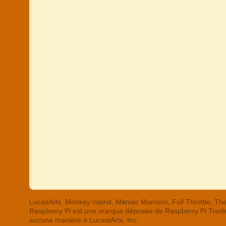
LucasArts, Monkey Island, Maniac Mansion, Full Throttle,
Raspberry Pi est une marque déposée de Raspberry Pi Trading
aucune manière à LucastArts, Inc.