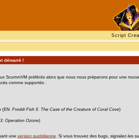
Script Crea
t démarré !
s jeux ScummVM préférés alors que nous nous préparons pour une nouve
oncés comme supportés :
n
(EN:
Freddi Fish 5: The Case of the Creature of Coral Cove
)
3: Operation Ozone
)
lisant une
version quotidienne
. Si vous trouvez des bugs, signalez-les s