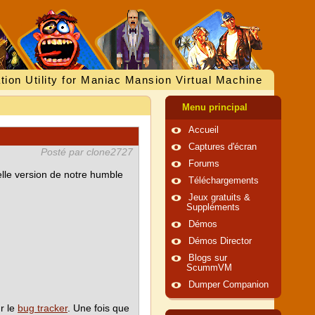
tion Utility for Maniac Mansion Virtual Machine
Menu principal
Accueil
Captures d'écran
Posté par clone2727
Forums
lle version de notre humble
Téléchargements
Jeux gratuits &
Suppléments
Démos
Démos Director
Blogs sur
ScummVM
Dumper Companion
ur le
bug tracker
. Une fois que