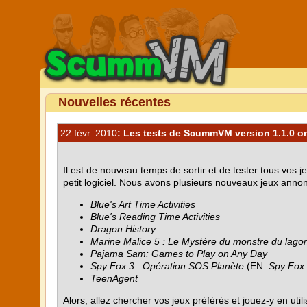
Nouvelles récentes
22 févr. 2010
: Les tests de ScummVM version 1.1.0 on
Il est de nouveau temps de sortir et de tester tous vo
petit logiciel. Nous avons plusieurs nouveaux jeux ann
Blue's Art Time Activities
Blue's Reading Time Activities
Dragon History
Marine Malice 5 : Le Mystère du monstre du lago
Pajama Sam: Games to Play on Any Day
Spy Fox 3 : Opération SOS Planète
(EN:
Spy Fox 
TeenAgent
Alors, allez chercher vos jeux préférés et jouez-y en uti