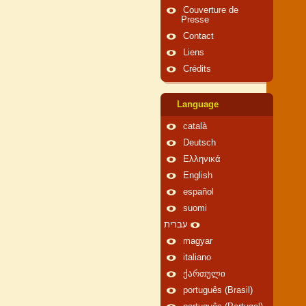
Couverture de
Presse
Contact
Liens
Crédits
Language
català
Deutsch
Ελληνικά
English
español
suomi
עברית
magyar
italiano
ქართული
português (Brasil)