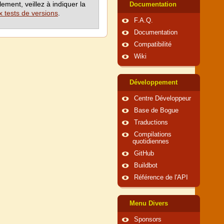
lement, veillez à indiquer la
Documentation
ux tests de versions
.
F.A.Q.
Documentation
Compatibilité
Wiki
Développement
Centre Développeur
Base de Bogue
Traductions
Compilations
quotidiennes
GitHub
Buildbot
Référence de l'API
Menu Divers
Sponsors