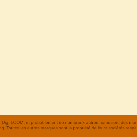
 The Dig, LOOM, et probablement de nombreux autres noms sont des m
. Toutes les autres marques sont la propriété de leurs sociétés respe