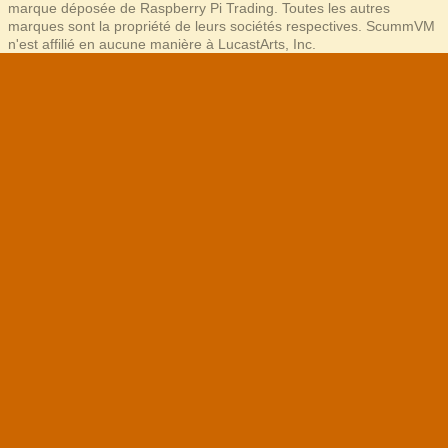
marque déposée de Raspberry Pi Trading. Toutes les autres
marques sont la propriété de leurs sociétés respectives. ScummVM
n'est affilié en aucune manière à LucastArts, Inc.