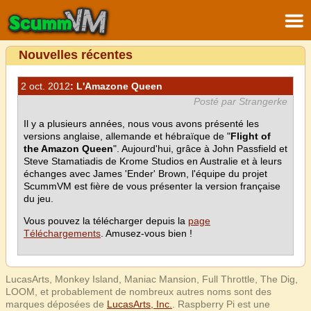
Nouvelles récentes
2 oct. 2012
: L'Amazone Queen
Posté par Strangerke
Il y a plusieurs années, nous vous avons présenté les
versions anglaise, allemande et hébraïque de "
Flight of
the Amazon Queen
". Aujourd'hui, grâce à John Passfield et
Steve Stamatiadis de Krome Studios en Australie et à leurs
échanges avec James 'Ender' Brown, l'équipe du projet
ScummVM est fière de vous présenter la version française
du jeu.
Vous pouvez la télécharger depuis la
page
Téléchargements
. Amusez-vous bien !
LucasArts, Monkey Island, Maniac Mansion, Full Throttle, The Dig,
LOOM, et probablement de nombreux autres noms sont des
marques déposées de
LucasArts, Inc.
. Raspberry Pi est une