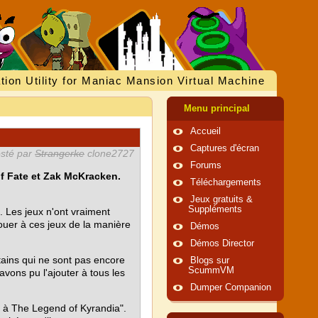
tion Utility for Maniac Mansion Virtual Machine
Menu principal
Accueil
Captures d'écran
sté par
Strangerke
clone2727
Forums
of Fate et Zak McKracken.
Téléchargements
Jeux gratuits &
Suppléments
 Les jeux n'ont vraiment
jouer à ces jeux de la manière
Démos
Démos Director
ains qui ne sont pas encore
Blogs sur
ScummVM
avons pu l'ajouter à tous les
Dumper Companion
tée à The Legend of Kyrandia".