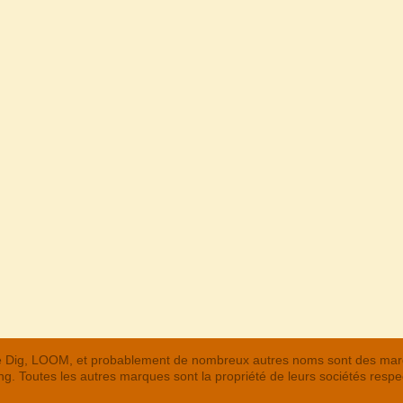
 The Dig, LOOM, et probablement de nombreux autres noms sont des m
. Toutes les autres marques sont la propriété de leurs sociétés respe