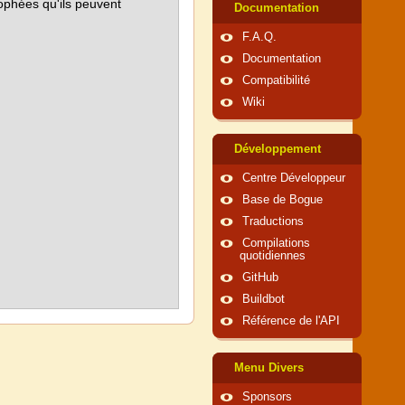
rophées qu'ils peuvent
Documentation
F.A.Q.
Documentation
Compatibilité
Wiki
Développement
Centre Développeur
Base de Bogue
Traductions
Compilations
quotidiennes
GitHub
Buildbot
Référence de l'API
Menu Divers
Sponsors