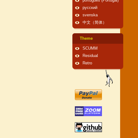
português (Portugal)
русский
svenska
中文（简体）
Theme
SCUMM
Residual
Retro