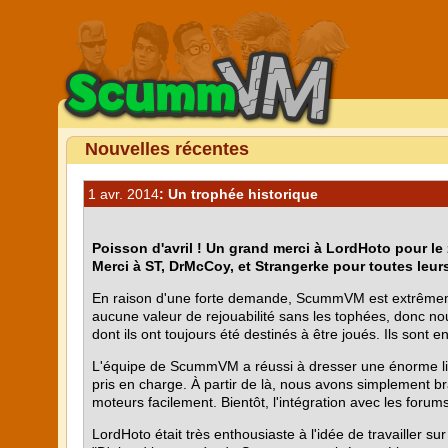
Nouvelles récentes
1 avr. 2014
: Un trophée historique
Poisson d'avril ! Un grand merci à LordHoto pour le
Merci à ST, DrMcCoy, et Strangerke pour toutes leur
En raison d'une forte demande, ScummVM est extrêmement
aucune valeur de rejouabilité sans les tophées, donc nou
dont ils ont toujours été destinés à être joués. Ils sont en
L'équipe de ScummVM a réussi à dresser une énorme list
pris en charge. À partir de là, nous avons simplement br
moteurs facilement. Bientôt, l'intégration avec les foru
LordHoto était très enthousiaste à l'idée de travailler sur