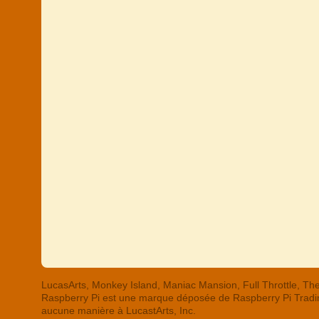
LucasArts, Monkey Island, Maniac Mansion, Full Throttle,
Raspberry Pi est une marque déposée de Raspberry Pi Trading
aucune manière à LucastArts, Inc.