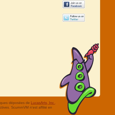
arques déposées de
LucasArts, Inc.
.
ctives. ScummVM n'est affilié en