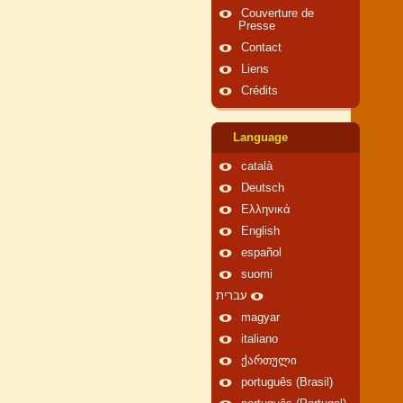
Couverture de
Presse
Contact
Liens
Crédits
Language
català
Deutsch
Ελληνικά
English
español
suomi
עברית
magyar
italiano
ქართული
português (Brasil)