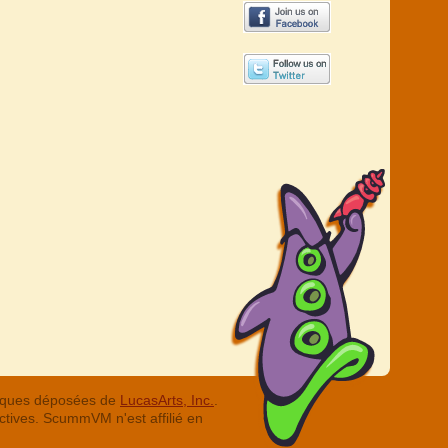
arques déposées de
LucasArts, Inc.
.
ctives. ScummVM n'est affilié en