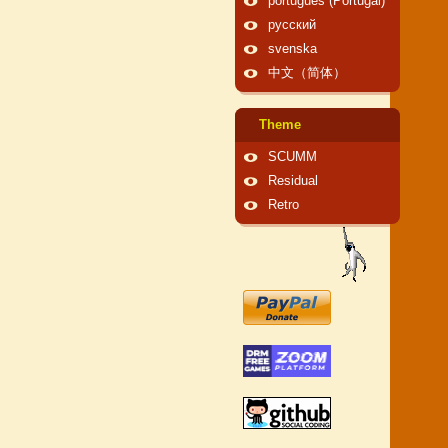
português (Portugal)
русский
svenska
中文（简体）
Theme
SCUMM
Residual
Retro