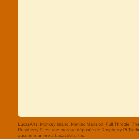
LucasArts, Monkey Island, Maniac Mansion, Full Throttle,
Raspberry Pi est une marque déposée de Raspberry Pi Trading
aucune manière à LucastArts, Inc.