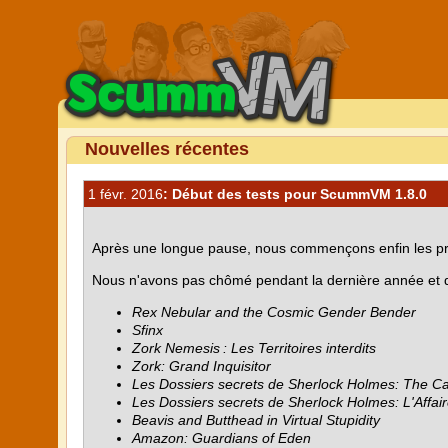
Nouvelles récentes
1 févr. 2016
: Début des tests pour ScummVM 1.8.0
Après une longue pause, nous commençons enfin les pré
Nous n'avons pas chômé pendant la dernière année et dem
Rex Nebular and the Cosmic Gender Bender
Sfinx
Zork Nemesis : Les Territoires interdits
Zork: Grand Inquisitor
Les Dossiers secrets de Sherlock Holmes: The Ca
Les Dossiers secrets de Sherlock Holmes: L'Affair
Beavis and Butthead in Virtual Stupidity
Amazon: Guardians of Eden