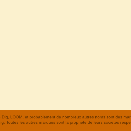
 The Dig, LOOM, et probablement de nombreux autres noms sont des m
. Toutes les autres marques sont la propriété de leurs sociétés respe