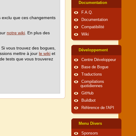
Documentation
F.A.Q.
pas exclu que ces changements
Documentation
Compatibilité
 sur
notre wiki
. En plus des
Wiki
! Si vous trouvez des bogues,
Développement
ssions mettre à jour
le wiki
et
 de tests que vous trouverez
Centre Développeur
Base de Bogue
Traductions
Compilations
quotidiennes
GitHub
Buildbot
Référence de l'API
Menu Divers
Sponsors