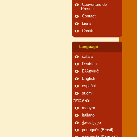
Couverture de
Presse
Contact
Liens
Crédits
Language
català
Deutsch
Ελληνικά
English
español
suomi
עברית
magyar
italiano
ქართული
português (Brasil)