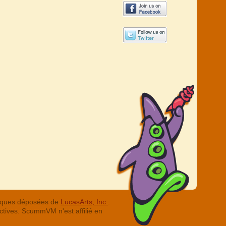
arques déposées de
LucasArts, Inc.
.
ctives. ScummVM n'est affilié en