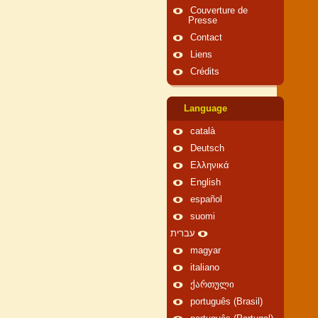
Couverture de
Presse
Contact
Liens
Crédits
Language
català
Deutsch
Ελληνικά
English
español
suomi
עברית
magyar
italiano
ქართული
português (Brasil)