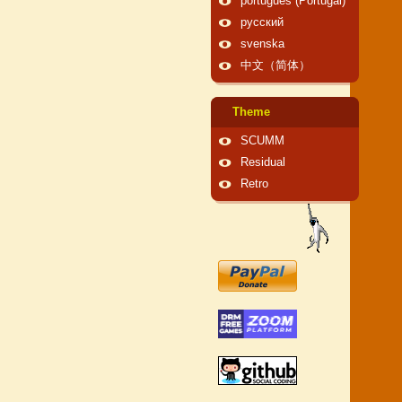
português (Portugal)
русский
svenska
中文（简体）
Theme
SCUMM
Residual
Retro