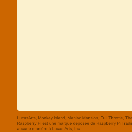
LucasArts, Monkey Island, Maniac Mansion, Full Throttle,
Raspberry Pi est une marque déposée de Raspberry Pi Trading
aucune manière à LucastArts, Inc.