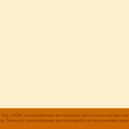
 The Dig, LOOM, et probablement de nombreux autres noms sont des m
. Toutes les autres marques sont la propriété de leurs sociétés respe