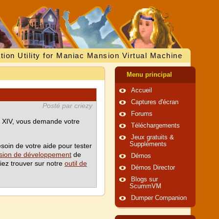
tion Utility for Maniac Mansion Virtual Machine
Menu principal
Accueil
Captures d'écran
Posté par criezy
Forums
is XIV, vous demande votre
Téléchargements
Jeux gratuits &
Suppléments
soin de votre aide pour tester
rsion de développement
de
Démos
iez trouver sur notre
outil de
Démos Director
Blogs sur
ScummVM
Dumper Companion