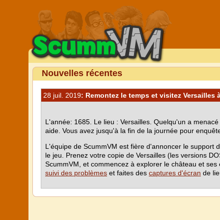
Nouvelles récentes
28 juil. 2019
: Remontez le temps et visitez Versailles 
L'année: 1685. Le lieu : Versailles. Quelqu'un a menacé
aide. Vous avez jusqu'à la fin de la journée pour enquêt
L'équipe de ScummVM est fière d'annoncer le support du 
le jeu. Prenez votre copie de Versailles (les versions 
ScummVM, et commencez à explorer le château et ses env
suivi des problèmes
et faites des
captures d'écran
de lie