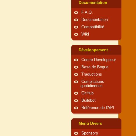
Documentation
F.A.Q.
Documentation
Compatibilité
Wiki
Développement
Centre Développeur
Base de Bogue
Traductions
Compilations
quotidiennes
GitHub
Buildbot
Référence de l'API
Menu Divers
Sponsors