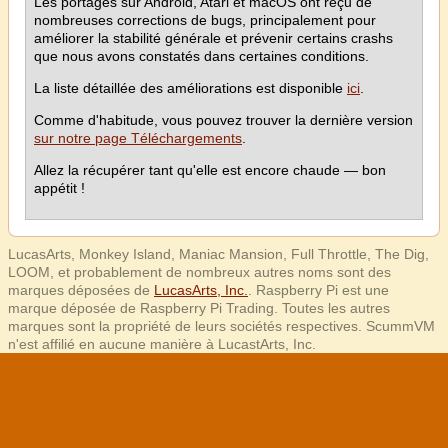
Les portages sur Android, Atari et macOS ont reçu de
nombreuses corrections de bugs, principalement pour
améliorer la stabilité générale et prévenir certains crashs
que nous avons constatés dans certaines conditions.
La liste détaillée des améliorations est disponible
ici
.
Comme d'habitude, vous pouvez trouver la dernière version
sur notre page Téléchargements
.
Allez la récupérer tant qu'elle est encore chaude — bon
appétit !
LucasArts, Monkey Island, Maniac Mansion, Full Throttle, The Dig,
LOOM, et probablement de nombreux autres noms sont des
marques déposées de
LucasArts, Inc.
. Raspberry Pi est une
marque déposée de Raspberry Pi Trading. Toutes les autres
marques sont la propriété de leurs sociétés respectives. ScummVM
n'est affilié en aucune manière à LucastArts, Inc.