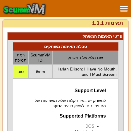
תאימות 1.3.1
פרטי תאימות המשחק
טבלת תאימות משחקים
ScummVM
רמת
שם מלא של המשחק
ID
תמיכה
Harlan Ellison: I Have No Mouth,
ihnm
טוב
and I Must Scream
Support Level
למשחק יש בעיות קלות שלא משפיעות של
החוויה. ניתן לשחק בו עד הסוף.
Supported Platforms
DOS