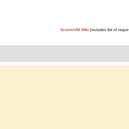
ScummVM Wiki
(includes list of requir