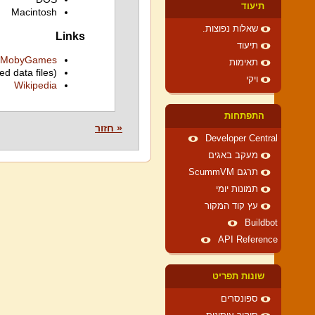
תיעוד
Macintosh
שאלות נפוצות.
Links
תיעוד
MobyGames
תאימות
ed data files)
ויקי
Wikipedia
התפתחות
« חזור
Developer Central
מעקב באגים
תרגם ScummVM
תמונות יומי
עץ קוד המקור
Buildbot
API Reference
שונות תפריט
ספונסרים