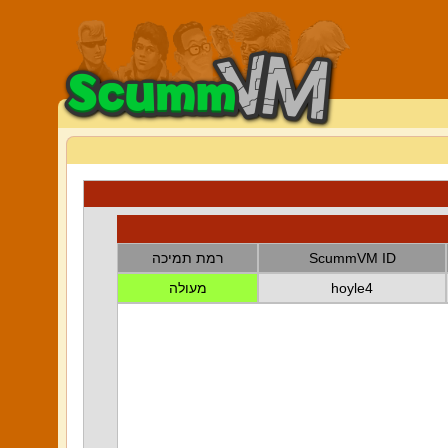
ScummVM ID
רמת תמיכה
hoyle4
מעולה