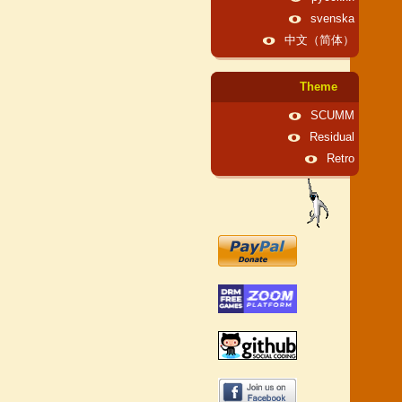
svenska
中文（简体）
Theme
SCUMM
Residual
Retro