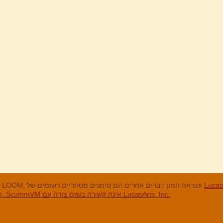
מנים המסחריים
LucasArts, אי הקופים, Maniac Mansion, Throttle Full, The Dig, LOOM, וכנראה המון דברים אחרים הם סימנים מסחריים רשומים של
האחרים והסימנים המסחריים הרשומים הם בבעלות החברות שלהם. ScummVM אינה קשורה בשום צורה עם LucasArts, Inc.