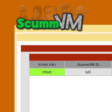
ScummVM ID
רמת תמיכה
lsl2
מעולה