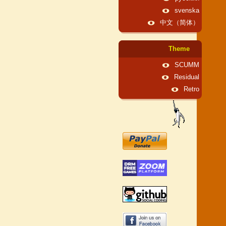
svenska
中文（简体）
Theme
SCUMM
Residual
Retro