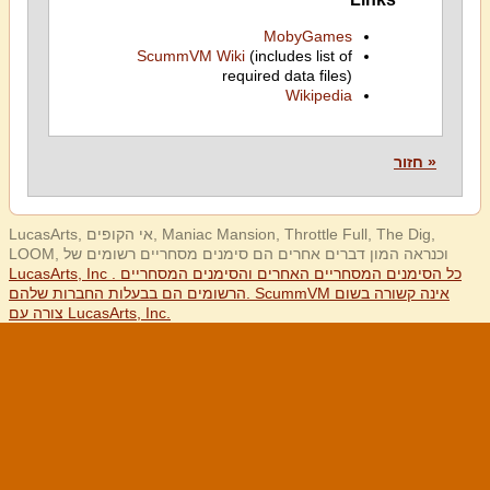
MobyGames
ScummVM Wiki
(includes list of
required data files)
Wikipedia
« חזור
LucasArts, אי הקופים, Maniac Mansion, Throttle Full, The Dig,
LOOM, וכנראה המון דברים אחרים הם סימנים מסחריים רשומים של
LucasArts, Inc . כל הסימנים המסחריים האחרים והסימנים המסחריים
הרשומים הם בבעלות החברות שלהם. ScummVM אינה קשורה בשום
צורה עם LucasArts, Inc.