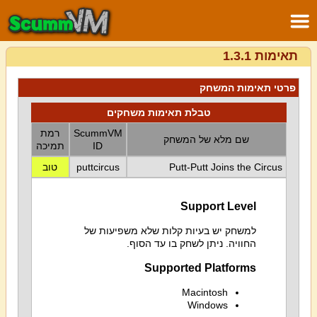
תאימות 1.3.1
פרטי תאימות המשחק
טבלת תאימות משחקים
ScummVM
רמת
שם מלא של המשחק
ID
תמיכה
Putt-Putt Joins the Circus
puttcircus
טוב
Support Level
למשחק יש בעיות קלות שלא משפיעות של
החוויה. ניתן לשחק בו עד הסוף.
Supported Platforms
Macintosh
Windows