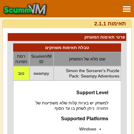
תאימות 2.1.1
פרטי תאימות המשחק
טבלת תאימות משחקים
ScummVM
רמת
שם מלא של המשחק
ID
תמיכה
Simon the Sorcerer's Puzzle
swampy
טוב
Pack: Swampy Adventures
Support Level
למשחק יש בעיות קלות שלא משפיעות של
החוויה. ניתן לשחק בו עד הסוף.
Supported Platforms
Windows