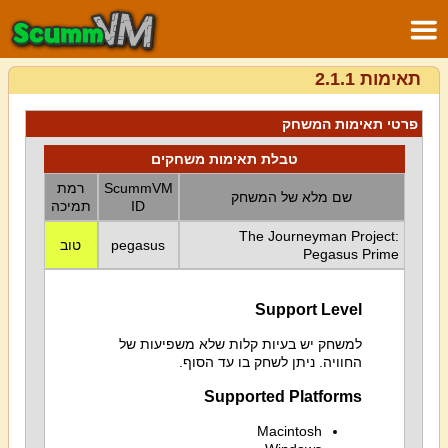
תאימות 2.1.1
פרטי תאימות המשחק
טבלת תאימות משחקים
ScummVM
רמת
שם מלא של המשחק
ID
תמיכה
The Journeyman Project:
pegasus
טוב
Pegasus Prime
Support Level
למשחק יש בעיות קלות שלא משפיעות של
החוויה. ניתן לשחק בו עד הסוף.
Supported Platforms
Macintosh