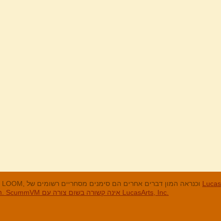
מנים המסחריים
LucasArts, אי הקופים, Maniac Mansion, Throttle Full, The Dig, LOOM, וכנראה המון דברים אחרים הם סימנים מסחריים רשומים של
האחרים והסימנים המסחריים הרשומים הם בבעלות החברות שלהם. ScummVM אינה קשורה בשום צורה עם LucasArts, Inc.