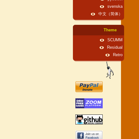
svenska
中文（简体）
Theme
SCUMM
Residual
Retro