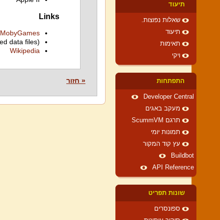
תיעוד
Links
שאלות נפוצות.
תיעוד
MobyGames
ed data files)
תאימות
Wikipedia
ויקי
« חזור
התפתחות
Developer Central
מעקב באגים
תרגם ScummVM
תמונות יומי
עץ קוד המקור
Buildbot
API Reference
שונות תפריט
ספונסרים