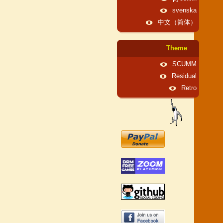
svenska
中文（简体）
Theme
SCUMM
Residual
Retro