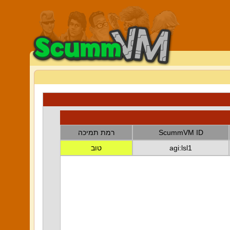
ScummVM ID
רמת תמיכה
agi:lsl1
טוב