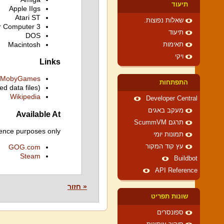
תיעוד
Apple IIgs
Atari ST
שאלות נפוצות.
r Computer 3
תיעוד
DOS
Macintosh
תאימות
ויקי
Links
MobyGames
התפתחות
ed data files)
Wikipedia
Developer Central
מעקב באגים
Available At
תרגם ScummVM
ence purposes only.
תמונות יומי
עץ קוד המקור
GOG.com
Steam
Buildbot
API Reference
« חזור
שונות תפריט
ספונסרים