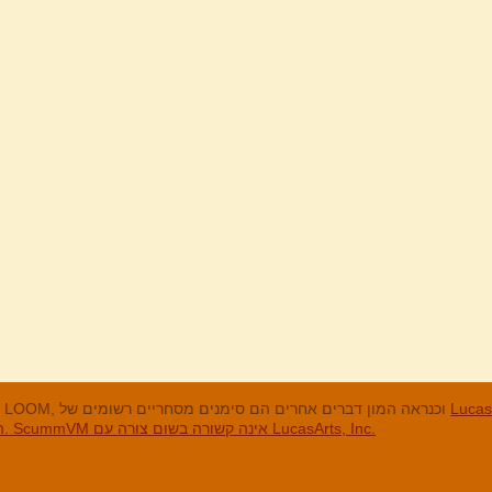
מנים המסחריים
LucasArts, אי הקופים, Maniac Mansion, Throttle Full, The Dig, LOOM, וכנראה המון דברים אחרים הם סימנים מסחריים רשומים של
האחרים והסימנים המסחריים הרשומים הם בבעלות החברות שלהם. ScummVM אינה קשורה בשום צורה עם LucasArts, Inc.