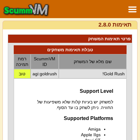
תאימות 2.8.0
פרטי תאימות המשחק
טבלת תאימות משחקים
ScummVM
רמת
שם מלא של המשחק
ID
תמיכה
Gold Rush!
agi:goldrush
טוב
Support Level
למשחק יש בעיות קלות שלא משפיעות של
החוויה. ניתן לשחק בו עד הסוף.
Supported Platforms
Amiga
Apple IIgs