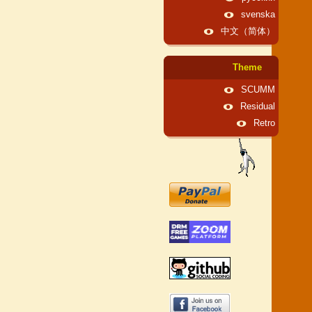
svenska
中文（简体）
Theme
SCUMM
Residual
Retro