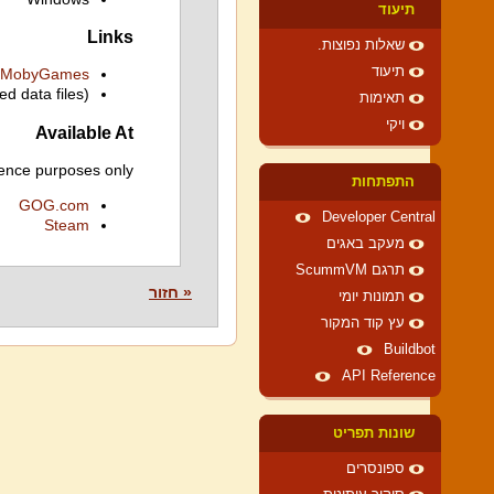
תיעוד
Links
שאלות נפוצות.
תיעוד
MobyGames
ed data files)
תאימות
ויקי
Available At
ence purposes only.
התפתחות
GOG.com
Developer Central
Steam
מעקב באגים
תרגם ScummVM
« חזור
תמונות יומי
עץ קוד המקור
Buildbot
API Reference
שונות תפריט
ספונסרים