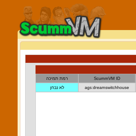
ScummVM ID
רמת תמיכה
ags:dreamswitchhouse
לא נבחן