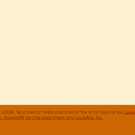
מנים המסחריים
LucasArts, אי הקופים, Maniac Mansion, Throttle Full, The Dig, LOOM, וכנראה המון דברים אחרים הם סימנים מסחריים רשומים של
האחרים והסימנים המסחריים הרשומים הם בבעלות החברות שלהם. ScummVM אינה קשורה בשום צורה עם LucasArts, Inc.