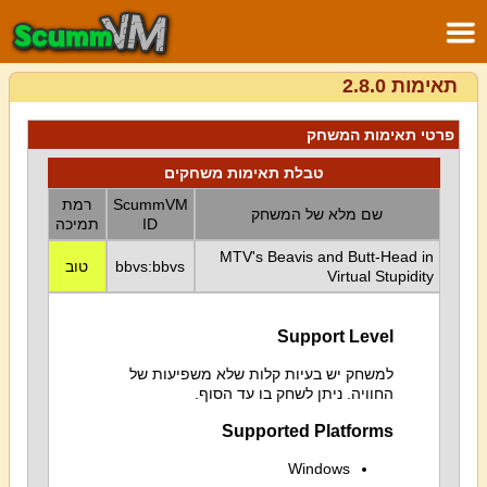
תאימות 2.8.0
פרטי תאימות המשחק
טבלת תאימות משחקים
ScummVM
רמת
שם מלא של המשחק
ID
תמיכה
MTV's Beavis and Butt-Head in
bbvs:bbvs
טוב
Virtual Stupidity
Support Level
למשחק יש בעיות קלות שלא משפיעות של
החוויה. ניתן לשחק בו עד הסוף.
Supported Platforms
Windows