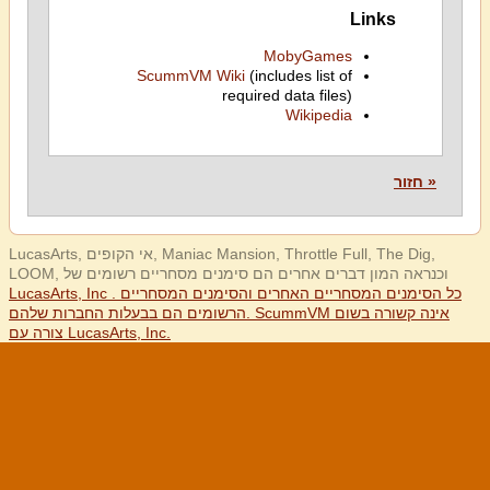
Links
MobyGames
ScummVM Wiki
(includes list of
required data files)
Wikipedia
« חזור
LucasArts, אי הקופים, Maniac Mansion, Throttle Full, The Dig,
LOOM, וכנראה המון דברים אחרים הם סימנים מסחריים רשומים של
LucasArts, Inc . כל הסימנים המסחריים האחרים והסימנים המסחריים
הרשומים הם בבעלות החברות שלהם. ScummVM אינה קשורה בשום
צורה עם LucasArts, Inc.