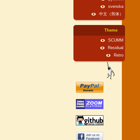
svenska
中文（简体）
Theme
SCUMM
Residual
Retro