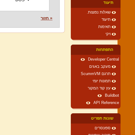
תיעוד
שאלות נפוצות.
« חזור
תיעוד
תאימות
ויקי
התפתחות
Developer Central
מעקב באגים
תרגם ScummVM
תמונות יומי
עץ קוד המקור
Buildbot
API Reference
שונות תפריט
ספונסרים