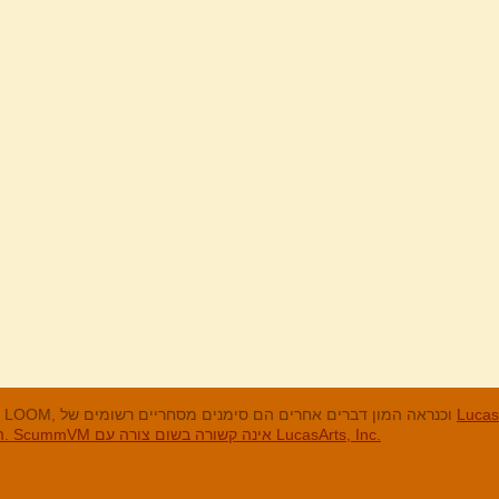
מנים המסחריים
LucasArts, אי הקופים, Maniac Mansion, Throttle Full, The Dig, LOOM, וכנראה המון דברים אחרים הם סימנים מסחריים רשומים של
האחרים והסימנים המסחריים הרשומים הם בבעלות החברות שלהם. ScummVM אינה קשורה בשום צורה עם LucasArts, Inc.