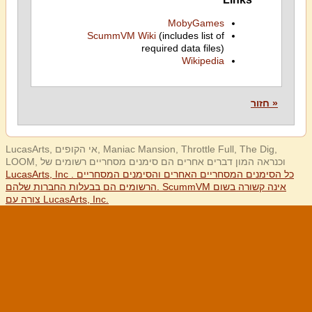
MobyGames
ScummVM Wiki
(includes list of
required data files)
Wikipedia
« חזור
LucasArts, אי הקופים, Maniac Mansion, Throttle Full, The Dig,
LOOM, וכנראה המון דברים אחרים הם סימנים מסחריים רשומים של
LucasArts, Inc . כל הסימנים המסחריים האחרים והסימנים המסחריים
הרשומים הם בבעלות החברות שלהם. ScummVM אינה קשורה בשום
צורה עם LucasArts, Inc.