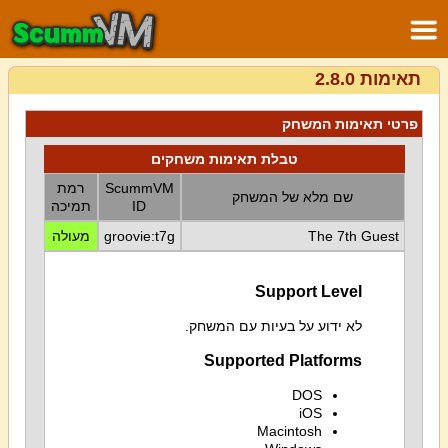
תאימות 2.8.0
פרטי תאימות המשחק
טבלת תאימות משחקים
ScummVM
רמת
שם מלא של המשחק
ID
תמיכה
The 7th Guest
groovie:t7g
מעולה
Support Level
לא ידוע על בעיות עם המשחק.
Supported Platforms
DOS
iOS
Macintosh