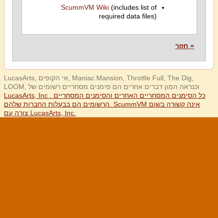
ScummVM Wiki
(includes list of
required data files)
« חזור
LucasArts, אי הקופים, Maniac Mansion, Throttle Full, The Dig,
LOOM, וכנראה המון דברים אחרים הם סימנים מסחריים רשומים של
LucasArts, Inc . כל הסימנים המסחריים האחרים והסימנים המסחריים
הרשומים הם בבעלות החברות שלהם. ScummVM אינה קשורה בשום
צורה עם LucasArts, Inc.